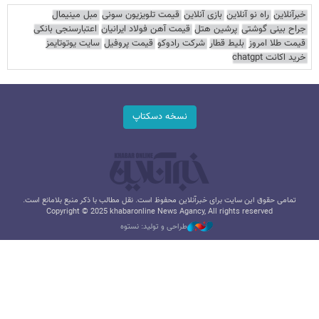
خبرآنلاین
راه نو آنلاین
بازی آنلاین
قیمت تلویزیون سونی
مبل مینیمال
جراح بینی گوشتی
پرشین هتل
قیمت آهن فولاد ایرانیان
اعتبارسنجی بانکی
قیمت طلا امروز
بلیط قطار
شرکت رادوکو
قیمت پروفیل
سایت یوتوتایمز
خرید اکانت chatgpt
نسخه دسکتاپ
تمامی حقوق این سایت برای خبرآنلاین محفوظ است. نقل مطالب با ذکر منبع بلامانع است.
Copyright © 2025 khabaronline News Agancy, All rights reserved
طراحی و تولید: نستوه