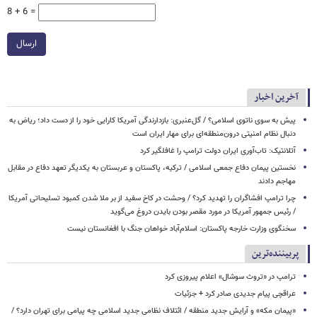
8 + 6 =
ارسال
آخرین اخبار
پیش به سوی ناتوی اسلامی؟ / گل‌عنبری: بازدارندگی آمریکا کارایی خود را از دست داد؛ ریاض به
دنبال نظام امنیتی درون‌منطقه‌ای برای مهار ایران است
آتلانتیک: تاب‌آوری ایران دولت ترامپ را غافلگیر کرد
نخستین پیمان دفاع جمعی اسلامی / ترکیه، پاکستان و عربستان به یکدیگر تعهد دفاع در مقابل
مهاجم دادند
چرا ترامپ افشاگران را تهدید کرد؟ / وحشت در کاخ سفید از بر ملا شدن کمبود تسلیحاتی آمریکا
/ رئیس جمهور آمریکا در مورد مقصر بودن بایدن دروغ می‌گوید
سخنگوی وزارت خارجه پاکستان: اسلام‌آباد خواهان جنگ با افغانستان نیست
پربیننده‌ترین
ترامپ در «تروث سوشال» اعلام پیروزی کرد
عراقچی پیام جدیدی صادر کرد + جزئیات
«پیمان مکه» و آرایش جدید منطقه / ائتلاف نظامی جدید اسلامی چه پیامی برای تهران دارد؟ /