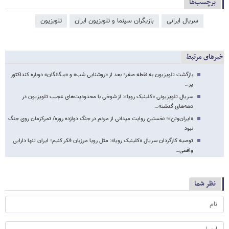
برچسب‌ها
سریال ایرانی
بازیگران سینما و تلویزیون ایران
تلویزیون
خبرهای مرتبط
بازگشت تلویزیون به نقطه صفر؛ بعد از «روشنایی شب» و «بیگانگان» دوباره کنداکتور
پر…
سریال تلویزیونی «کلینیک رویا»: از شوخی با محدودیت‌های عجیب تلویزیون در
دهه‌های گذشته…
«ایران‌وتن»؛ نخستین روایت میدانی از مردم در جنگ دوازده روزه/ تمرکزمان روی جنگ
نبود
توصیه کارگردان سریال «کلینیک رویا»: مثل رویا مرزبان فکر کنیم؛ ایران تنها دارایی
واقعی…
نظر شما