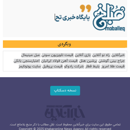
وبگردی
خبرآنلاین
راه نو آنلاین
بازی آنلاین
قیمت تلویزیون سونی
مبل مینیمال
جراح بینی گوشتی
پرشین هتل
قیمت آهن فولاد ایرانیان
اعتبارسنجی بانکی
قیمت طلا امروز
بلیط قطار
شرکت رادوکو
قیمت پروفیل
سایت یوتوتایمز
نسخه دسکتاپ
تمامی حقوق این سایت برای خبرآنلاین محفوظ است. نقل مطالب با ذکر منبع بلامانع است.
Copyright © 2025 khabaronline News Agancy, All rights reserved