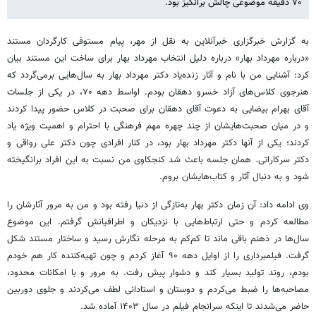
۷۰ دقیقه موضوعی چالش برانگیز بود.
به گزارش خبرگزاری خبرآنلاین به نقل از مهر، پیام مستوفی کارگردان مستند
«درباره مهرداد بهار» درباره دلیل انتخاب مهرداد بهار برای ساخت این مستند بیان
کرد: آشنایی من با نام و آثار زنده‌یاد دکتر مهرداد بهار به سال‌هایی برمی‌گردد که
هنرجوی کلاس‌های آزاد خسرو دهقان بودم. اواسط دهه ۷۰، در یکی از جلسات
آقای بهرام بیضایی به دعوت آقای دهقان برای صحبت در کلاس حضور پیدا کردند
و در میان صحبت‌هایشان از چند چهره مهم فرهنگی با احترام و اهمیت ویژه یاد
کردند؛ یکی از آنها دکتر مهرداد بهار بود، در کنار افرادی چون دکتر علی رواقی و
دکتر سرکاراتی. همان جلسه باعث شد کنجکاوی من نسبت به این افراد برانگیخته
شود و به دنبال آثار و کتاب‌هایشان بروم.
وی ادامه داد: آن زمان دکتر بهار به‌تازگی از دنیا رفته بود و من به مرور آثارشان را
مطالعه کردم و حتی ارتباط‌هایی با نزدیکان و اطرافیانش گرفتم. این موضوع
سال‌ها در ذهنم باقی ماند تا کم‌کم به مرحله نگارش رسید و ساختار مستند شکل
گرفت. فیلمبرداری را از اوایل دهه ۹۰ آغاز کردم و چون تهیه‌کننده کار هم خودم
بودم، روند تولید بسیار کند و دشوار پیش رفت. به مرور و با امکانات محدود،
مصاحبه‌ها را ضبط می‌کردم و دوستان و استادانی لطف می‌کردند و جلوی دوربین
حاضر می‌شدند تا اینکه سرانجام فیلم در سال ۱۴۰۳ آماده شد.