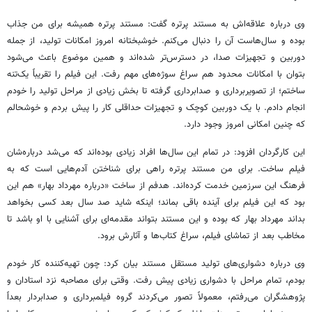
وی درباره علاقه‌اش به مستند پرتره گفت: مستند پرتره همیشه برای من جذاب
بوده و سال‌هاست آن را دنبال می‌کنم. خوشبختانه امروز امکانات تولید، از جمله
دوربین و تجهیزات صدا، در دسترس‌تر شده‌اند و همین موضوع باعث می‌شود
بتوان با امکانات محدود هم سراغ سوژه‌های مهم رفت. این فیلم را تقریباً یک‌تنه
ساختم؛ از تصویربرداری و صدابرداری گرفته تا بخش زیادی از مراحل تولید را خودم
انجام دادم. با یک دوربین کوچک و تجهیزات حداقلی کار را پیش بردم و خوشحالم
که چنین امکانی امروز وجود دارد.
این کارگردان افزود: در تمام این سال‌ها افراد زیادی بوده‌اند که می‌شد درباره‌شان
فیلم ساخت. برای من مستند پرتره راهی برای شناختن آدم‌هایی است که به
فرهنگ این سرزمین خدمت کرده‌اند. هدفم از ساخت «درباره مهرداد بهار» هم این
بود که این فیلم برای آینده باقی بماند؛ اینکه شاید صد سال بعد کسی بخواهد
بداند مهرداد بهار که بوده و این مستند بتواند مقدمه‌ای برای آشنایی با او باشد تا
مخاطب بعد از تماشای فیلم، سراغ کتاب‌ها و آثارش برود.
وی درباره دشواری‌های تولید مستقل مستند بیان کرد: چون تهیه‌کننده کار خودم
بودم، تمام مراحل با دشواری زیادی پیش رفت. وقتی برای مصاحبه نزد استادان و
پژوهشگران می‌رفتم، معمولاً تصور می‌کردند گروه فیلمبرداری و صدابردار بعداً