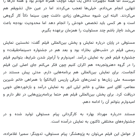
می‌رسند اما همه تجهیزات داخل یک کیف کوچک همراه خودم بود و همه کارها را
تنهایی انجام می‌دادم. خیلی‌ها تعجب می‌کردند اما در عین حال تشویقم هم
می‌کردند. البته این شیوه سختی‌های زیادی داشت چون سینما ذاتاً کار گروهی
است و هر کسی باید تخصص خودش را انجام دهد اما محدودیت بودجه باعث
می‌شد ناچار باشم چند مسئولیت را همزمان برعهده بگیرم.
مستوفی در پایان درباره نمایش و پخش بین‌المللی فیلم گفت: نخستین نمایش
رسمی فیلم در «شب‌های بخارا» بود و بعد هم در جشنواره «سینماحقیقت» و
جشنواره فیلم فجر به نمایش درآمد. امیدوارم با آرام‌تر شدن شرایط، بتوانیم فیلم
را در گروه «هنروتجربه» هم اکران کنیم چون فکر می‌کنم جای اصلی این فیلم
آنجاست. برای نمایش بین‌المللی هم برنامه‌هایی دارم. مدتی پیش مستند در
موسسه ملی زبان‌ها و تمدن‌های شرقی پاریس (اینالکو) با همراهی خانم شیرین
معاصر، آقای امیر مغانی و خانم لیلی انور به نمایش درآمد و بازخوردهای خوبی
دریافت کرد. برای پخش بین‌المللی فیلم هم حتما برنامه‌ریزی‌هایی در نظر دارم و
امیدوارم بتوانم آن را ادامه دهم.
مستند «درباره مهرداد بهار» به کارگردانی پیام مستوفی تولید شده و در
جشنواره‌های مختلفی تاکنون به نمایش درآمده است.
از عوامل این فیلم می‌توان به پژوهشگر: پیام مستوفی، تدوینگر: سمیرا غلامزاده،