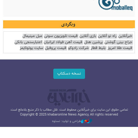
وبگردی
خبرآنلاین
راه نو آنلاین
بازی آنلاین
قیمت تلویزیون سونی
مبل مینیمال
جراح بینی گوشتی
پرشین هتل
قیمت آهن فولاد ایرانیان
اعتبارسنجی بانکی
قیمت طلا امروز
بلیط قطار
شرکت رادوکو
قیمت پروفیل
سایت یوتوتایمز
نسخه دسکتاپ
تمامی حقوق این سایت برای خبرآنلاین محفوظ است. نقل مطالب با ذکر منبع بلامانع است.
Copyright © 2025 khabaronline News Agancy, All rights reserved
طراحی و تولید: نستوه