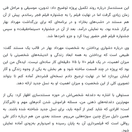
این مستندساز درباره روند تکمیل پروژه توضیح داد: تدوین، موسیقی و مراحل فنی
زمان زیادی گرفت اما در نهایت فیلم را به جشنواره فیلم فجر رساندم. پیش از آن
هم مستند در «شب‌های بخارا» و در برنامه‌ای که برای بزرگداشت مهرداد بهار
برگزار شده بود، به نمایش درآمد. بعد از آن در جشنواره «سینماحقیقت» و سپس
جشنواره فیلم فجر حضور پیدا کرد و جزو نامزدها شد.
وی درباره دشواری پرداختن به شخصیت مهرداد بهار در قالب یک مستند گفت:
طبیعی است که پرداختن به همه ابعاد زندگی و اندیشه‌های شخصیتی با این
میزان اهمیت، در یک فیلم ۷۰ یا ۷۵ دقیقه‌ای کار ساده‌ای نیست. ایده‌آل من این
بود که پروژه در چند قسمت ساخته شود و هر بخش به یکی از وجوه زندگی و آثار
ایشان بپردازد اما در نهایت ترجیح دادم نسخه‌ای فشرده‌تر آماده کنم تا بتواند
تصویری کلی از این شخصیت و میزان اهمیت او به نسل جدید ارائه دهد.
مستوفی با اشاره به دغدغه شخصی‌اش در حوزه مستندسازی اظهار کرد: یکی از
مهم‌ترین دغدغه‌های ذهنی من، مسئله فراموش شدن آدم‌های مهم و تاثیرگذار
است؛ افرادی که شاید کمتر از آنچه باید، برای نسل جدید شناخته شده باشند. به
همین دلیل سراغ چنین سوژه‌هایی می‌روم. مستند بعدی من هم درباره دکتر علی
رواقی است که فیلمبرداری آن به پایان رسیده و امیدوارم به‌زودی آماده نمایش
شود.