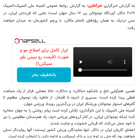
به گزارش خبرگزاری
خبرآنلاین
؛ به گزارش روابط عمومی کمیته ملی المپیک،المپیک
۲۰۲۶ داکار، آوردگاه نوجوانان زیر ۱۷ سال جهان است؛ جایی که فرزندان ایران، در
سنی نزدیک به همان رؤیاهای ناتمام ماکان، با پرچم کشورمان به میدان خواهند
رفت.
ابزار کامل برای اصلاح مو و
صورت (قیمت رو ببینی باور
نمیکنی!)
باتخفیف بخر
همین هم‌آواییِ تلخ و باشکوهِ «ماکان» و «داکار»، حالا معنایی فراتر از یک شباهت
لفظی پیدا کرده است؛ مسیری از اندوه تا افتخار، از خاطره یک نوجوان مظلوم تا
گام‌های استوار نوجوانان ورزشکار ایران در بزرگ‌ترین رویداد ورزشی جهان.
کمیته ملی المپیک با این نام‌گذاری، تلاش کرده است پیام روشنی را به جهان مخابره
کند؛ اینکه نوجوانان ایرانی، در کنار آرزوهای ورزشی خود، یاد هم‌نسلان مظلومی را نیز
با خود حمل می‌کنند که قربانی خشونت و جنایت شدند.
اعضای کاروان ایران در داکار، تنها نمایندگان ورزش کشور نیستند؛ آنها روایت‌گر نسلی
خواهند بود که حتی در اوج درد و داغ، ایستادن و ادامه دادن را انتخاب کرده است.