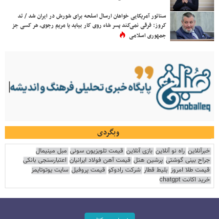
سناتور آمریکایی خواهان ارسال اسلحه برای شورش در ایران شد / تد
کروز: فرقی نمی‌کند پسر شاه روی کار بیاید یا مریم رجوی، هر کسی جز
جمهوری اسلامی
وبگردی
خبرآنلاین
راه نو آنلاین
بازی آنلاین
قیمت تلویزیون سونی
مبل مینیمال
جراح بینی گوشتی
پرشین هتل
قیمت آهن فولاد ایرانیان
اعتبارسنجی بانکی
قیمت طلا امروز
بلیط قطار
شرکت رادوکو
قیمت پروفیل
سایت یوتوتایمز
خرید اکانت chatgpt