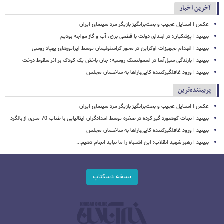
آخرین اخبار
عکس | استایل عجیب و بحث‌برانگیز بازیگر مرد سینمای ایران
ببینید | پزشکیان: در ابتدای دولت با قطعی برق، آب و گاز مواجه بودیم
ببینید | انهدام تجهیزات اوکراین در محور کراسنولیمان توسط اپراتورهای پهپاد روسی
ببینید | بارندگی سیل‌آسا در اسمولنسک روسیه؛ جان باختن یک کودک بر اثر سقوط درخت
ببینید | ورود غافلگیرکننده کاپی‌باراها به ساختمان مجلس
پربیننده‌ترین
عکس | استایل عجیب و بحث‌برانگیز بازیگر مرد سینمای ایران
ببینید | نجات کوهنورد گیر کرده در صخره توسط امدادگران ایتالیایی با طناب 70 متری از بالگرد
ببینید | ورود غافلگیرکننده کاپی‌باراها به ساختمان مجلس
ببینید | رهبر شهید انقلاب: این اشتباه را ما نباید انجام دهیم...
نسخه دسکتاپ