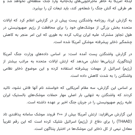
اینکه آمریکا به‌ خاطر ماجراجویی‌های یک‌جانبه وارد جنگ منطقه‌ای نخواهد شد و
هر طرفی که آتش جنگ را شعله‌ور کند، باید تبعات آن را بپذیرد.
به گزارش ایرنا، روزنامه واشنگتن پست پیش تر در گزارشی اعلام کرد که ایالات
متحده بخش بزرگی از موشک‌های خود را برای محافظت از رژیم صهیونیستی در
طول تجاوز مشترک علیه ایران پرتاب کرده به طوری که این امر منجر به کاهش
چشمگیر ذخایر پیشرفته موشکی آمریکا شده است.
در گزارش واشنگتن پست آمده است: بر اساس داده‌های وزارت جنگ آمریکا
(پنتاگون)، ارزیابی‌ها نشان می‌دهد که ارتش ایالات متحده به مراتب بیشتر از
(رژیم) اسرائیل از مهمات پیشرفته استفاده کرده و این موضوع ذخایر نظامی
واشنگتن را به شدت کاهش داده است.
بر اساس این گزارش، سه مقام آمریکایی که خواستند نام آنها فاش نشود، تائید
کردند که واشنگتن به تنهایی بار اصلی مهار حملات موشک‌های بالستیک ایران
علیه رژیم صهیونیستی را در جریان جنگ اخیر بر عهده داشته است.
این گزارش می‌افزاید: ارتش آمریکا بیش از ۲۰۰ فروند موشک سامانه پدافندی تاد
(THAAD) را برای دفاع از (رژیم) اسرائیل شلیک کرده است که این رقم تقریباً
معادل نیمی از کل ذخایر این موشک‌ها در اختیار پنتاگون است.