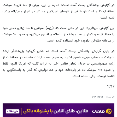
در گزارش واشنگتن پست آمده است: علاوه بر این، بیش از ۱۰۰ فروند موشک
استاندارد-۳ و استاندارد-۶ نیز از ناوهای آمریکایی مستقر در شرق مدیترانه پرتاب
شده است.
این گزارش می‌افزاید: این در حالی است که (رژیم) اسرائیل تا حد زیادی ذخایر خود
را حفظ کرده و کمتر از ۱۰۰ موشک از سامانه پدافندی «پیکان» و حدود ۹۰ موشک
از سامانه «فلاخن داوود» خود استفاده کرده است.
در پایان گزارش واشنگتن پست آمده است که «کلی گریکو» پژوهشگر ارشد
اندیشکده «استیمسون» ضمن اشاره به سهم عمده ایالات متحده در محافظت از
رژیم صهیونیستی در جریان تجاوز نظامی اخیر به ایران، گفت که آمریکا اکنون فقط
با حدود ۲۰۰ موشک تاد در زاردخانه خود و خط تولیدی که قادر به پاسخگویی به
تقاضا نیست، باقی مانده است.
1717
کد مطلب
2219300