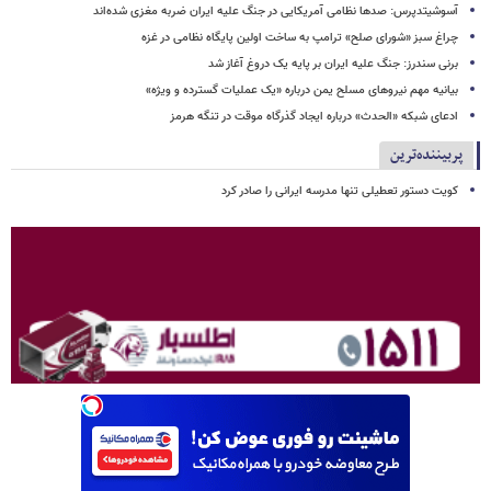
آسوشیتدپرس: صدها نظامی آمریکایی در جنگ علیه ایران ضربه مغزی شده‌اند
چراغ سبز «شورای صلح» ترامپ به ساخت اولین پایگاه نظامی در غزه
برنی سندرز: جنگ علیه ایران بر پایه یک دروغ آغاز شد
بیانیه مهم نیروهای مسلح یمن درباره «یک عملیات گسترده و ویژه»
ادعای شبکه «الحدث» درباره ایجاد گذرگاه موقت در تنگه هرمز
پربیننده‌ترین
کویت دستور تعطیلی تنها مدرسه ایرانی را صادر کرد