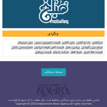
وبگردی
خبرآنلاین
راه نو آنلاین
بازی آنلاین
قیمت تلویزیون سونی
مبل مینیمال
جراح بینی گوشتی
پرشین هتل
قیمت آهن فولاد ایرانیان
اعتبارسنجی بانکی
قیمت طلا امروز
بلیط قطار
شرکت رادوکو
قیمت پروفیل
نسخه دسکتاپ
تمامی حقوق این سایت برای خبرآنلاین محفوظ است. نقل مطالب با ذکر منبع بلامانع است.
Copyright © 2025 khabaronline News Agancy, All rights reserved