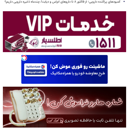
کمبودهای پراکنده دارویی؛ از فاکتور ۸ تا داروهای ام‌اس و دیابت/ چندماه ذخیره دارویی داریم؟