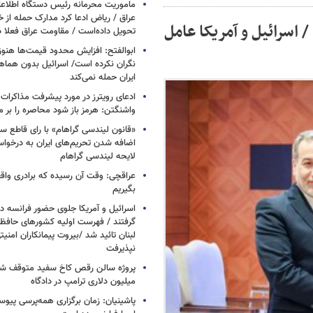
ماموریت محرمانه رئیس دستگاه اطلاع
عراق / ریاض ادعا کرد مدارک حمله از خ
 اسرائیل و آمریکا عامل
تحویل داده‌است / مقاومت عراق فعلا
ابوالفتح: افزایش محدود قیمت‌ها هنوز آ
نگران نکرده است/ اسرائیل بدون هماهنگ
ایران حمله نمی‌کند
ادعای رویترز در مورد پیشرفت مذاکرات ا
واشنگتن: هرمز باز شود محاصره را بر می
«قانون لیندسی گراهام» با رای قاطع س
اضافه شدن تحریم‌های ایران به درخوا
لایحه لیندسی گراهام
عراقچی: وقت آن رسیده که برادری واق
بگیریم
اسرائیل و آمریکا جلوی حضور فرانسه در
گرفتند / فهرست اولیه کشورهای حاف
لبنان تائید شد /بیروت پیمانکاران امن
نپذیرفت
میلیون دلاری ترامپ در دادگاه
پاشینیان: زمان برگزاری همه‌پرسی پیوس