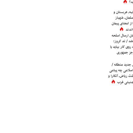
د؟
یه، عربستان و
لمان، شهباز
ز امضای پیمان
ندند
ان ارسال اسلحه
شد / تد کروز:
روی کار بیاید یا
جز جمهوری
 جدید منطقه /
اسلامی چه پیامی
لث ریاض، آنکارا و
 امنیتی غرب