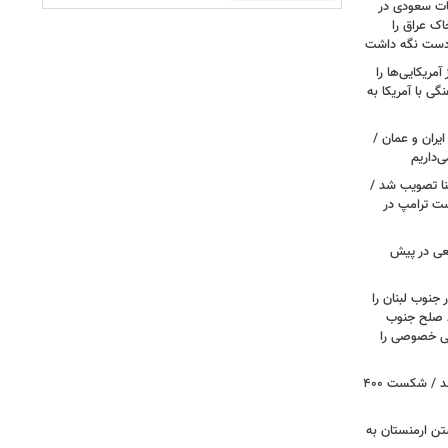
ات سعودی در
اک عراق را
 دست نگه داشت
مریکایی‌ها را
ی با آمریکا به
یران و عمان /
‌داریم
نا تصویب شد /
ست ترامپ در
عی در پیش
 جنوب لبنان را
ظ صلح جنوب
یتی خصوصی را
پروژه سالن رقص کاخ سفید متوقف شد / شکست ۴۰۰
تن ارمنستان به