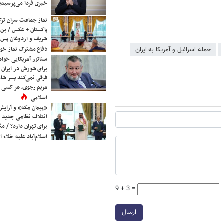
خبری فردا می‌پرسیدی
نماز جماعت سران ترک
پاکستان + عکس / بن‌س
شریف و اردوغان پس ا
دفاع مشترک نماز خوا
حمله اسرائیل و آمریکا به ایران
سناتور آمریکایی خواه
برای شورش در ایران 
فرقی نمی‌کند پسر شاه 
مریم رجوی، هر کسی 
اسلامی
«پیمان مکه» و آرایش
ائتلاف نظامی جدید 
برای تهران دارد؟ / مث
اسلام‌آباد علیه خلاء
9 + 3 =
ارسال