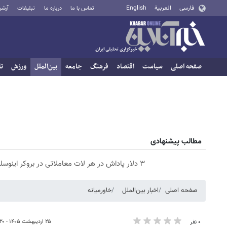
فارسی
العربية
English
تماس با ما
درباره ما
تبلیغات
آرشی
صفحه اصلی
سیاست
اقتصاد
فرهنگ
جامعه
بین‌الملل
ورزش
تا
مطالب پیشنهادی
۳ دلار پاداش در هر لات معاملاتی در بروکر اینوسلو
صفحه اصلی
اخبار بین‌الملل
خاورمیانه
۲۵ اردیبهشت ۱۴۰۵ - ۱۱:۲۰
۰ نفر