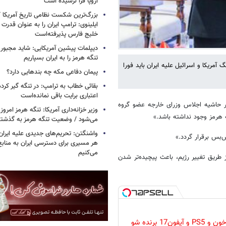
اروپا فرا نرسیده است
بزرگ‌ترین شکست نظامی تاریخ آمریکا /
ایلینوی: ترامپ ایران را به عنوان قدرت 
خلیج فارس پذیرفته‌است
دیپلمات پیشین آمریکایی: شاید مجبور
تنگه هرمز را به ایران بسپاریم
مریکا و اسرائیل علیه ایران باید فورا
پیمان دفاعی مکه چه بندهایی دارد؟
بقائی خطاب به ترامپ: در تنگه گیر کرده
اعتباری برایت باقی نمانده‌است
در حاشیه اجلاس وزرای خارجه عضو گروه
وزیر خزانه‌داری آمریکا: تنگه هرمز امروز ی
هرمز وجود نداشته باشد.»
می‌شود / وضعیت تنگه هرمز به گذشته 
واشنگتن: تحریم‌های جدیدی علیه ایران 
‌بس برقرار گردد.»
هر مسیری برای دسترسی ایران به منابع
می‌کنیم
ریق تغییر رژیم، باعث پیچیده‌تر شدن
گردونه رو بچرخون و PS5 و آیفون17 برنده شو