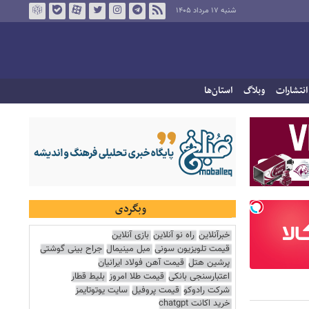
شنبه ۱۷ مرداد ۱۴۰۵
انتشارات
وبلاگ
استان‌ها
وبگردی
خبرآنلاین
راه نو آنلاین
بازی آنلاین
قیمت تلویزیون سونی
مبل مینیمال
جراح بینی گوشتی
پرشین هتل
قیمت آهن فولاد ایرانیان
اعتبارسنجی بانکی
قیمت طلا امروز
بلیط قطار
شرکت رادوکو
قیمت پروفیل
سایت یوتوتایمز
خرید اکانت chatgpt