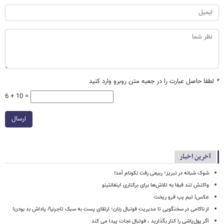
*
لطفا حاصل عبارت را در جعبه متن روبرو وارد کنید
6 + 10 =
ارسال
آخرین اخبار
شوک شبانه در تبریز؛ ربیعی رفت نکونام آمد!
واکنش تند فیفا به تلاش‌ها برای برکناری اینفانتینو
عکس| تیم پپ فرو ریخت
از ناکامی در سخنگویی تا مدیریت فوتبال زنان؛ ارتقای پست به سبک تاجرنیا/ پاداش بد بودن!
اگر پول‌پاشی را کنار بگذارید ، فوتبال نجات پیدا می کند