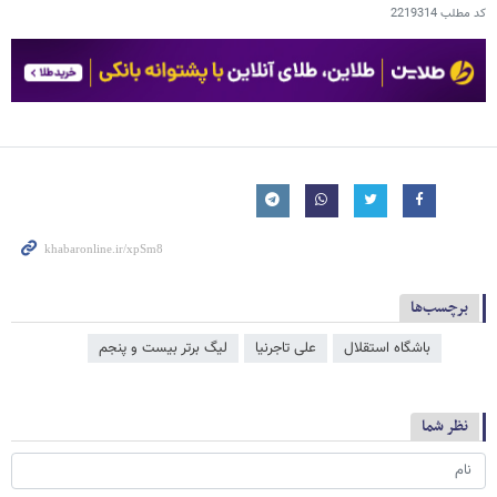
کد مطلب
2219314
برچسب‌ها
باشگاه استقلال
علی تاجرنیا
لیگ برتر بیست و پنجم
نظر شما