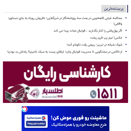
پربیننده‌ترین
محاکمه غیابی قلعه‌نویی در بحث سه روزنامه‌نگار در خبرآنلاین؛ «فروش رویا» به جای دستاورد
واقعی!
اگر پول‌پاشی را کنار بگذارید ، فوتبال نجات پیدا می کند
عکس| تیم پپ فرو ریخت
شوک شبانه در تبریز؛ ربیعی رفت نکونام آمد!
از ناکامی در سخنگویی تا مدیریت فوتبال زنان؛ ارتقای پست به سبک تاجرنیا/ پاداش بد بودن!