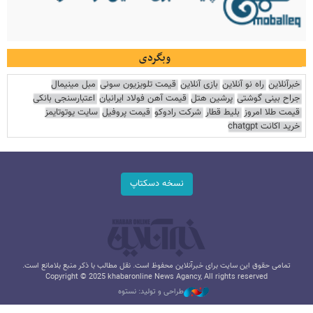
وبگردی
خبرآنلاین
راه نو آنلاین
بازی آنلاین
قیمت تلویزیون سونی
مبل مینیمال
جراح بینی گوشتی
پرشین هتل
قیمت آهن فولاد ایرانیان
اعتبارسنجی بانکی
قیمت طلا امروز
بلیط قطار
شرکت رادوکو
قیمت پروفیل
سایت یوتوتایمز
خرید اکانت chatgpt
نسخه دسکتاپ
تمامی حقوق این سایت برای خبرآنلاین محفوظ است. نقل مطالب با ذکر منبع بلامانع است.
Copyright © 2025 khabaronline News Agancy, All rights reserved
طراحی و تولید: نستوه