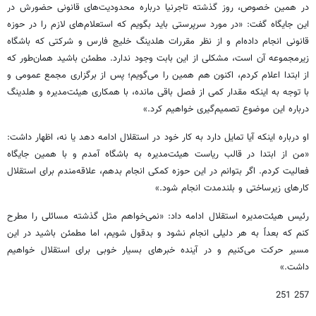
در همین خصوص، روز گذشته تاجرنیا درباره محدودیت‌های قانونی حضورش در
این جایگاه گفت: «در مورد سرپرستی باید بگویم که استعلام‌های لازم را در حوزه
قانونی انجام داده‌ام و از نظر مقررات هلدینگ خلیج فارس و شرکتی که باشگاه
زیرمجموعه آن است، مشکلی از این بابت وجود ندارد. مطمئن باشید همان‌طور که
از ابتدا اعلام کردم، اکنون هم همین را می‌گویم؛ پس از برگزاری مجمع عمومی و
با توجه به اینکه مقدار کمی از فصل باقی مانده، با همکاری هیئت‌مدیره و هلدینگ
درباره این موضوع تصمیم‌گیری خواهیم کرد.»
او درباره اینکه آیا تمایل دارد به کار خود در استقلال ادامه دهد یا نه، اظهار داشت:
«من از ابتدا در قالب ریاست هیئت‌مدیره به باشگاه آمدم و با همین جایگاه
فعالیت کردم. اگر بتوانم در این حوزه کمکی انجام بدهم، علاقه‌مندم برای استقلال
کارهای زیرساختی و بلندمدت انجام شود.»
رئیس هیئت‌مدیره استقلال ادامه داد: «نمی‌خواهم مثل گذشته مسائلی را مطرح
کنم که بعداً به هر دلیلی انجام نشود و بدقول شویم، اما مطمئن باشید در این
مسیر حرکت می‌کنیم و در آینده خبرهای بسیار خوبی برای استقلال خواهیم
داشت.»
257 251