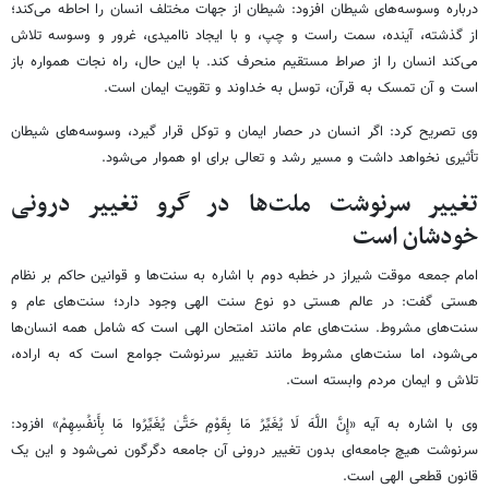
درباره وسوسه‌های شیطان افزود: شیطان از جهات مختلف انسان را احاطه می‌کند؛
از گذشته، آینده، سمت راست و چپ، و با ایجاد ناامیدی، غرور و وسوسه تلاش
می‌کند انسان را از صراط مستقیم منحرف کند. با این حال، راه نجات همواره باز
است و آن تمسک به قرآن، توسل به خداوند و تقویت ایمان است.
وی تصریح کرد: اگر انسان در حصار ایمان و توکل قرار گیرد، وسوسه‌های شیطان
تأثیری نخواهد داشت و مسیر رشد و تعالی برای او هموار می‌شود.
تغییر سرنوشت ملت‌ها در گرو تغییر درونی
خودشان است
امام جمعه موقت شیراز در خطبه دوم با اشاره به سنت‌ها و قوانین حاکم بر نظام
هستی گفت: در عالم هستی دو نوع سنت الهی وجود دارد؛ سنت‌های عام و
سنت‌های مشروط. سنت‌های عام مانند امتحان الهی است که شامل همه انسان‌ها
می‌شود، اما سنت‌های مشروط مانند تغییر سرنوشت جوامع است که به اراده،
تلاش و ایمان مردم وابسته است.
وی با اشاره به آیه «إِنَّ اللَّهَ لَا یُغَیِّرُ مَا بِقَوْمٍ حَتَّیٰ یُغَیِّرُوا مَا بِأَنفُسِهِمْ» افزود:
سرنوشت هیچ جامعه‌ای بدون تغییر درونی آن جامعه دگرگون نمی‌شود و این یک
قانون قطعی الهی است.