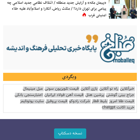
«پیمان مکه» و آرایش جدید منطقه / ائتلاف نظامی جدید اسلامی چه
پیامی برای تهران دارد؟ / مثلث ریاض، آنکارا و اسلام‌آباد علیه خلاء
امنیتی غرب
وبگردی
خبرآنلاین
راه نو آنلاین
بازی آنلاین
قیمت تلویزیون سونی
مبل مینیمال
جراح بینی گوشتی
پرشین هتل
قیمت آهن فولاد ایرانیان
اعتبارسنجی بانکی
قیمت طلا امروز
بلیط قطار
شرکت رادوکو
قیمت پروفیل
سایت یوتوتایمز
خرید اکانت chatgpt
نسخه دسکتاپ