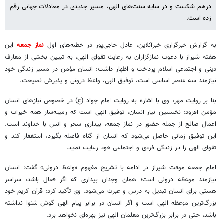
درهم شکست و در سایه سنت‌های الهی، مسیر جدیدی در معادلات جهانی رقم
زده است.
به گزارش خبرگزاری خبرآنلاین، عادل حاجی‌پور در خطبه‌های اول
نماز جمعه
این
هفته شیراز با دعوت نمازگزاران به رعایت تقوای الهی، به تبیین بخشی از معارف
دینی و اجتماعی اسلام پرداخت و اظهار داشت: انسان مؤمن در مسیر زندگی خود
نیازمند سه عنصر اساسی است، توفیق الهی، واعظ درونی و پذیرش نصیحت.
بنا بر روایت مهر، وی با اشاره به روایت امام جواد (ع) در خصوص نیازهای انسان
مؤمن افزود: نخستین نیاز انسان، توفیق الهی است که زمینه‌ساز همه خیرات و
اعمال صالح از جمله حضور در نماز جمعه، بیداری سحر و انس با خداوند است.
این توفیق زمانی حاصل می‌شود که انسان از گناه فاصله بگیرد، استغفار کند و
تقوای الهی را در زندگی فردی و اجتماعی خود رعایت نماید.
امام جمعه موقت شیراز در ادامه با تشریح مفهوم «واعظ درونی» گفت: انسان
نیازمند موعظه درونی است؛ همان وجدان بیداری که اگر فعال باشد، سراسر
هستی برای انسان تبدیل به درس و عبرت می‌شود. وی تأکید کرد: قرآن کریم خود
بزرگ‌ترین موعظه الهی است و اگر انسان در برابر پیام الهی گوش شنوا نداشته
باشد، حتی در برابر بزرگ‌ترین معلمان الهی نیز بهره‌ای نخواهد برد.