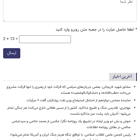
*
لطفا حاصل عبارت را در جعبه متن روبرو وارد کنید
2 + 13 =
ارسال
آخرین اخبار
مشاور شهید لاریجانی: بعضی جریان‌های سیاسی که قرائت خود از رهبری را تنها قرائت مشروع
می‌دانند «عقب‌افتاده» و «مشکوک‌الوضعیت» هستند
نماینده مجلس دوازدهم از احتمال استیضاح وزیر نفت پزشکیان گفت + جزئیات
مهاجری: تقدیس جنگ و تقبیح مذاکره، کشور را از مسیر عقلانی خارج می‌کند/ هر جنگی تمام
می‌شود؛ آخرش باید پشت میز مذاکره نشست
خوش و بش دو وزیر ارشاد در تشییع یک روزنامه نگار/ عکسی از محمد خاتمی و سیدعباس
صالحی در مقابل روزنامه اطلاعات
رئیس انجمن علمی انقلاب اسلامی: با توافق تنگه هرمز جنگ ایران و آمریکا تمام نمی‌شود/