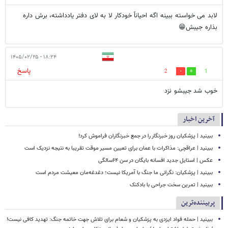
لابد می خواسته ببینه اگه احیاناً خودکار لا به لای دفتر یادداشته، برش داره
بذاره جیبش😁
۱۸:۲۴ - ۱۴۰۵/۰۲/۲۵
پاسخ
2
1
خوب شد جیبشو نزد
آخرین اخبار
ببینید | پزشکیان روز خبرنگار را در جمع خبرنگاران فراموش کرد!
ببینید | عراقچی: مذاکرات با عمان برای تعیین مسیر موقت تقریبا به نتیجه نزدیک است
عکس | استایل جدید افسانه بایگان در سن ۶۴سالگی
ببینید | پزشکیان: نگرانی ما جنگ با آمریکا نیست؛ دغدغه‌مان معیشت مردم است
ببینید | تمرین سخت جراحی با بادکنک
پربیننده‌ترین
ببینید | حمله فواد ایزدی به پزشکیان و شعام برای تلاش جهت خاتمه جنگ: تهدید کافی نیست!