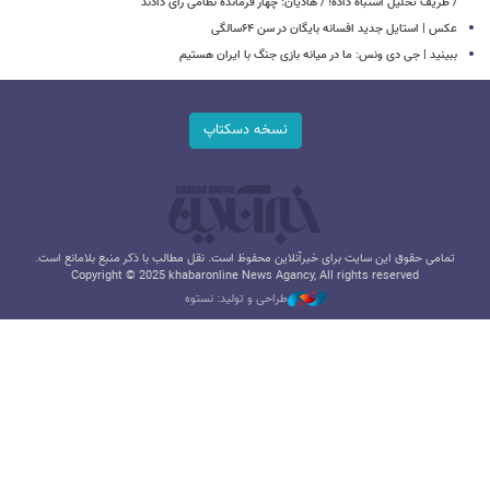
/ ظریف تحلیل اشتباه داده! / هادیان: چهار فرمانده نظامی رای دادند
عکس | استایل جدید افسانه بایگان در سن ۶۴سالگی
ببینید | جی دی ونس: ما در میانه بازی جنگ با ایران هستیم
نسخه دسکتاپ
تمامی حقوق این سایت برای خبرآنلاین محفوظ است. نقل مطالب با ذکر منبع بلامانع است.
Copyright © 2025 khabaronline News Agancy, All rights reserved
طراحی و تولید: نستوه