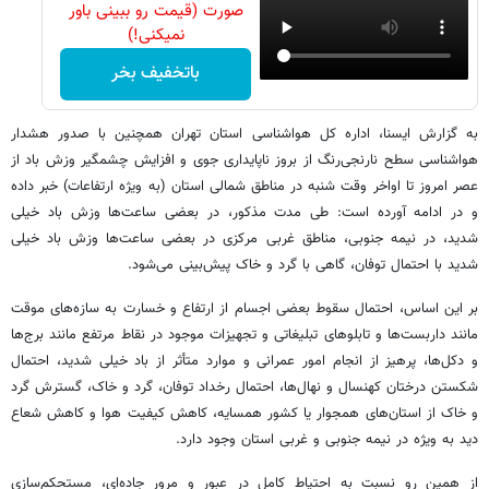
صورت (قیمت رو ببینی باور
نمیکنی!)
باتخفیف بخر
به گزارش ایسنا، اداره کل هواشناسی استان تهران همچنین با صدور هشدار
هواشناسی سطح نارنجی‌رنگ از بروز ناپایداری جوی و افزایش چشمگیر وزش باد از
عصر امروز تا اواخر وقت شنبه در مناطق شمالی استان (به ویژه ارتفاعات) خبر داده
و در ادامه آورده است: طی مدت مذکور، در بعضی ساعت‌ها وزش باد خیلی
شدید، در نیمه جنوبی، مناطق غربی مرکزی در بعضی ساعت‌ها وزش باد خیلی
شدید با احتمال توفان، گاهی با گرد و خاک پیش‌بینی می‌شود.
بر این اساس، احتمال سقوط بعضی اجسام از ارتفاع و خسارت به سازه‌های موقت
مانند داربست‌ها و تابلوهای تبلیغاتی و تجهیزات موجود در نقاط مرتفع مانند برج‌ها
و دکل‌ها، پرهیز از انجام امور عمرانی و موارد متأثر از باد خیلی شدید، احتمال
شکستن درختان کهنسال و نهال‌ها، احتمال رخداد توفان، گرد و خاک، گسترش گرد
و خاک از استان‌های همجوار یا کشور همسایه، کاهش کیفیت هوا و کاهش شعاع
دید به ویژه در نیمه جنوبی و غربی استان وجود دارد.
از همین رو نسبت به احتیاط کامل در عبور و مرور جاده‌ای، مستحکم‌سازی