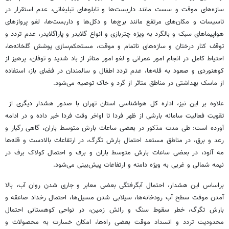
سازه‌های موقت و سست مانند داربست‌ها و تابلوهای تبلیغاتی، عدم استقرار در
تاسیسات و مکان‌های مرتفع مانند برج‌ها و دکل‌ها و داربست‌ها، لغو پروازهای
هواپیماهای سبک و بالگرد به ویژه چتربازی و انواع گلایدر و پاراگلایدر، عدم تردد و
توقف کنار درختان و سازه‌های ناتمام و موقت، مستحکم‌سازی پوشش گلخانه‌ها،
احتیاط کامل در انجام امور عمرانی و لغو امور متاثر از باد شدید و توفان، پرهیز از
کوهنوردی و صعود به قله‌ها، عدم تردد اطفال و سالمندان در فضای باز، استفاده
از ماسک بهداشتی در مناطق متاثر از گرد و خاک توصیه می‌شود.
علاوه بر این نیز، اداره کل هواشناسی استان تهران با صدور هشدار دیگری از
تقویت فعالیت سامانه بارشی از ظهر فردا تا اواخر وقت فردا خبر داده و در ادامه
آورده است: طی مدت مذکور در بعضی ساعات بارش متوسط باران، گاهی رگبار و
رعد و برق، در مناطق مستعد احتمال بارش تگرگ، در ارتفاعات بالادست و قله‌ها
مه آلود، در بعضی ساعات بارش متوسط باران و برف و احتمال کولاک برف در
نیمه شمالی و غربی به ویژه دامنه و ارتفاعات پیش‌بینی می‌شود.
براساس این هشدار، احتمال آبگرفتگی بعضی معابر و جاری شدن روان آب، بالا
آمدن موقت سطح آب رودخانه‌ها، سیلابی شدن مسیل‌ها، احتمال رخداد صاعقه و
بارش تگرگ، خطر سقوط سنگ و رانش زمین، در نواحی کوهستانی احتمال
محدودیت تردد و انسداد موقت بعضی راه‌ها، امکان خسارت به محصولات و