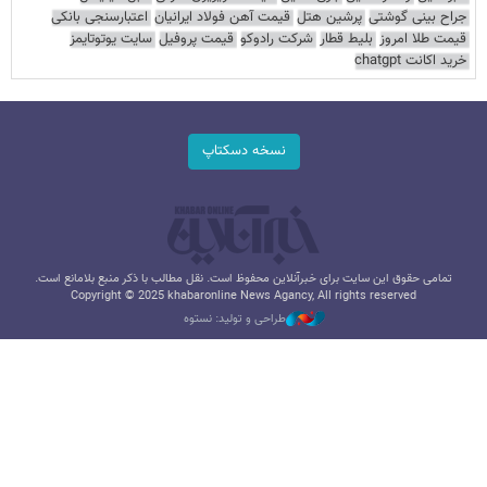
جراح بینی گوشتی
پرشین هتل
قیمت آهن فولاد ایرانیان
اعتبارسنجی بانکی
قیمت طلا امروز
بلیط قطار
شرکت رادوکو
قیمت پروفیل
سایت یوتوتایمز
خرید اکانت chatgpt
نسخه دسکتاپ
تمامی حقوق این سایت برای خبرآنلاین محفوظ است. نقل مطالب با ذکر منبع بلامانع است.
Copyright © 2025 khabaronline News Agancy, All rights reserved
طراحی و تولید: نستوه