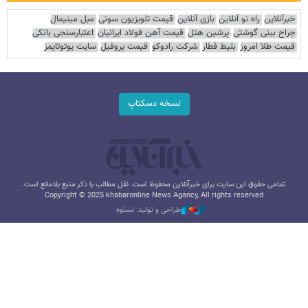
خبرآنلاین
راه نو آنلاین
بازی آنلاین
قیمت تلویزیون سونی
مبل مینیمال
جراح بینی گوشتی
پرشین هتل
قیمت آهن فولاد ایرانیان
اعتبارسنجی بانکی
قیمت طلا امروز
بلیط قطار
شرکت رادوکو
قیمت پروفیل
سایت یوتوتایمز
نسخه دسکتاپ
تمامی حقوق این سایت برای خبرآنلاین محفوظ است. نقل مطالب با ذکر منبع بلامانع است.
Copyright © 2025 khabaronline News Agancy, All rights reserved
طراحی و تولید: نستوه