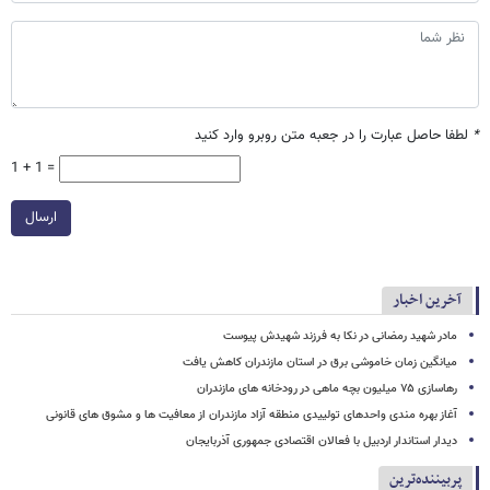
*
لطفا حاصل عبارت را در جعبه متن روبرو وارد کنید
1 + 1 =
ارسال
آخرین اخبار
مادر شهید رمضانی در نکا به فرزند شهیدش پیوست
میانگین زمان خاموشی برق در استان مازندران کاهش یافت
رهاسازی ۷۵ میلیون بچه ماهی در رودخانه های مازندران
آغاز بهره مندی واحدهای تولییدی منطقه آزاد مازندران از معافیت ها و مشوق های قانونی
دیدار استاندار اردبیل با فعالان اقتصادی جمهوری آذربایجان
پربیننده‌ترین