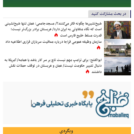
در بحث مشارکت کنید
شیخ‌نشین‌ها چگونه فکر می‌کنند؟/ مسجدجامعی: عمان تنها شیخ‌نشینی
است که نگاه متفاوتی به ایران دارد/ عربستان برادر بزرگ‌تر نیست؛
قدرت مسلط خلیج فارس است
سازمان وظیفه عمومی فراجا درباره معافیت سربازان فراری اطلاعیه داد
ابوالفتح: برای ترامپ مهم نیست تاج بر سر کار باشد یا عمامه/ آمریکا به
دنبال تغییر حکومت نیست/ عمان و عربستان در توقف حملات نقش
داشتند
وبگردی