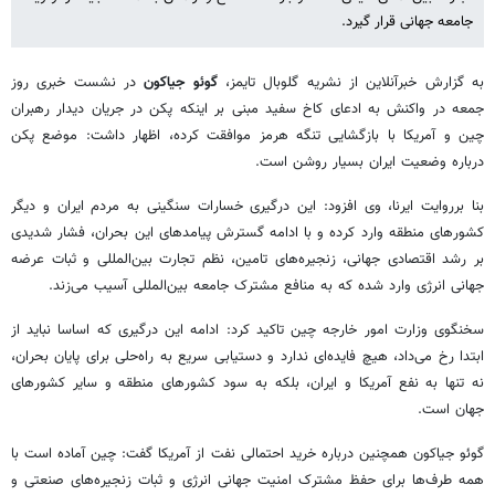
جامعه جهانی قرار گیرد.
به گزارش خبرآنلاین از نشریه گلوبال تایمز،
گوئو جیاکون
در نشست خبری روز
جمعه در واکنش به ادعای کاخ‌ سفید مبنی بر اینکه پکن در جریان دیدار رهبران
چین و آمریکا با بازگشایی تنگه هرمز موافقت کرده، اظهار داشت: موضع پکن
درباره وضعیت ایران بسیار روشن است.
بنا برروایت ایرنا، وی افزود: این درگیری خسارات سنگینی به مردم ایران و دیگر
کشورهای منطقه وارد کرده و با ادامه گسترش پیامدهای این بحران، فشار شدیدی
بر رشد اقتصادی جهانی، زنجیره‌های تامین، نظم تجارت بین‌المللی و ثبات عرضه
جهانی انرژی وارد شده که به منافع مشترک جامعه بین‌المللی آسیب می‌زند.
سخنگوی وزارت امور خارجه چین تاکید کرد: ادامه این درگیری که اساسا نباید از
ابتدا رخ می‌داد، هیچ فایده‌ای ندارد و دستیابی سریع به راه‌حلی برای پایان بحران،
نه تنها به نفع آمریکا و ایران، بلکه به سود کشورهای منطقه و سایر کشورهای
جهان است.
گوئو جیاکون همچنین درباره خرید احتمالی نفت از آمریکا گفت: چین آماده است با
همه طرف‌ها برای حفظ مشترک امنیت جهانی انرژی و ثبات زنجیره‌های صنعتی و