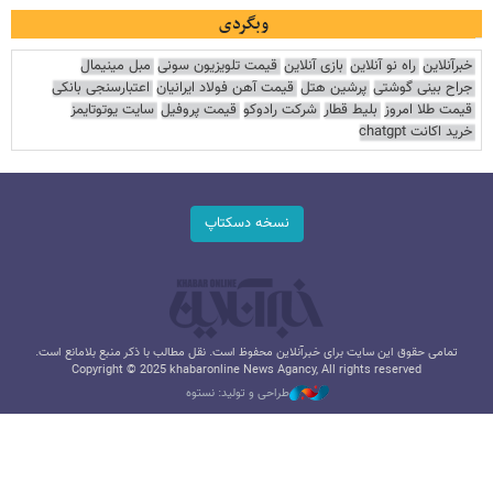
وبگردی
خبرآنلاین
راه نو آنلاین
بازی آنلاین
قیمت تلویزیون سونی
مبل مینیمال
جراح بینی گوشتی
پرشین هتل
قیمت آهن فولاد ایرانیان
اعتبارسنجی بانکی
قیمت طلا امروز
بلیط قطار
شرکت رادوکو
قیمت پروفیل
سایت یوتوتایمز
خرید اکانت chatgpt
نسخه دسکتاپ
تمامی حقوق این سایت برای خبرآنلاین محفوظ است. نقل مطالب با ذکر منبع بلامانع است.
Copyright © 2025 khabaronline News Agancy, All rights reserved
طراحی و تولید: نستوه