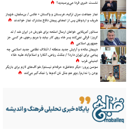
نشست خبری فردا می‌پرسیدید؟
نماز جماعت سران ترکیه، عربستان و پاکستان + عکس / بن‌سلمان، شهباز
شریف و اردوغان پس از امضای پیمان دفاع مشترک نماز خواندند
سناتور آمریکایی خواهان ارسال اسلحه برای شورش در ایران شد / تد
کروز: فرقی نمی‌کند پسر شاه روی کار بیاید یا مریم رجوی، هر کسی جز
جمهوری اسلامی
«پیمان مکه» و آرایش جدید منطقه / ائتلاف نظامی جدید اسلامی چه
پیامی برای تهران دارد؟ / مثلث ریاض، آنکارا و اسلام‌آباد علیه خلاء
امنیتی غرب
سوسن پرور: دیگر «عاشق» حرفه‌ام نیستم/ شو آف‌های لازم برای بازیگر
بودن را ندارم/ مِهر هم مثل نان آدم‌ها را نمک‌گیر می‌کند