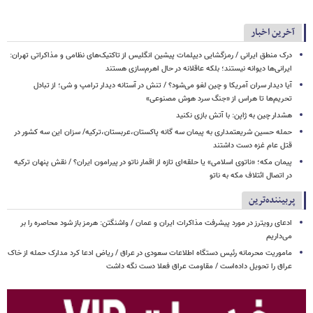
آخرین اخبار
درک منطق ایرانی / رمزگشایی دیپلمات پیشین انگلیس از تاکتیک‌های نظامی و مذاکراتی تهران:
ایرانی‌ها دیوانه نیستند؛ بلکه عاقلانه در حال اهرم‌سازی هستند
آیا دیدار سران آمریکا و چین لغو می‌شود؟ / تنش در آستانه دیدار ترامپ و شی؛ از تبادل
تحریم‌ها تا هراس از «جنگ سرد هوش مصنوعی»
هشدار چین به ژاپن: با آتش بازی نکنید
حمله حسین شریعتمداری به پیمان سه گانه پاکستان،عربستان،ترکیه/ سزان این سه کشور در
قتل عام غزه دست داشتند
پیمان مکه؛ «ناتوی اسلامی» یا حلقه‌ای تازه از اقمار ناتو در پیرامون ایران؟ / نقش پنهان ترکیه
در اتصال ائتلاف مکه به ناتو
پربیننده‌ترین
ادعای رویترز در مورد پیشرفت مذاکرات ایران و عمان / واشنگتن: هرمز باز شود محاصره را بر
می‌داریم
ماموریت محرمانه رئیس دستگاه اطلاعات سعودی در عراق / ریاض ادعا کرد مدارک حمله از خاک
عراق را تحویل داده‌است / مقاومت عراق فعلا دست نگه داشت