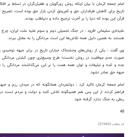
امام جمعه کرمان با بیان اینکه روش زورگویان و طغیان‌گران در تسلط بر اف
تاریخ برای کاهش طرفداران حق و کم‌رونق کردن بازار حق بوده است، تصریح کر
قرآن این بوده که دنیا را بر آخرت ترجیح داده و دنیاطلب بودند.
علیدادی سلیمانی افزود : در جنگ تحمیلی دوم و سوم علیه ملت ایران، چرخ ف
هستند به همین دلیل همه تلاش‌ها این است مردانگی را به مقتل ببرند.
وی گفت : یکی از روش‌های وحشتناک جباران تاریخ در برابر جبهه توحیدی 
صورت عدم موفقیت در روش نخست؛ طرح وسیع‌تری چون کشتن مردانگی بو
عِده و عُده و تبلیغات و توان همه همت را بر این می‌گذاشتند مردانگی را 
جبهه حق صادر نشود.
امام جمعه کرمان تاکید کرد : دولتمردان همانگونه که در میدان رزم و جبهه
فراهم کردند از این پس هم همینگونه تلاش کنند و دولت و مردم دست در
ربطی به جنگ ندارد گرفته شود.
48
کد مطلب
2219433