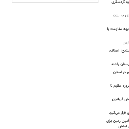
ی در حوزه گردشگری
را در همدان به علت
بهه مقاومت با
ارس
ی سنندج؛ اصناف:
رستان باشند
 در استان
 شیراز در ۴ سال گذشته؛ از ۱۲۸ پروژه عظیم تا
ش قربانیان
قرار می‌گیرد
مین زمین برای
 املش