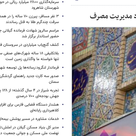
سرمایه‌گذاری ۲۸۰۰ میلیارد ریال
شهرستان شاهرود
اد مدیریت مصرف
۳ نفر مسافر، پیرزن ۷۰ ساله 
سرقت چندگرم طلا به قتل رساندند
مراسم سالروز شهادت فرمانده گیلانی ج
حضور استاندار برگزار شد
کشف گنج‌یاب میلیاردی در سروستان ف
بلاتکلیفی ۱۸ ساله شهرک‌های صنف
تنها خواسته ما واگذاری زمین است
فرماندار لنگرود:رسانه‌ها پل توسعه شه
صدور سه کارت جدید راهنمای گردشگری
سمنان
تجربه
جهش بودجه‌ای ۷۰۰ درصدی
هشدار دستگاه قضایی فارس برای افزای
کلاهبرداری رایانه‌ای
خدمات مشاوره در مسیر پوشش بیمه‌ای 
مدیر کل بنیاد مسکن گیلان در املش:تأ
نهضت ملی مسکن و جوانی جمعیت در