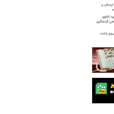
لرستان بر
د
؛ تابلوی
یخی-گردشگری
وج راننده