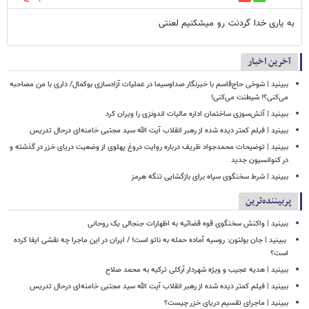
به یاری خدا گردنت رو میشکنیم لعنتی
آخرین اخبار
ببینید | شوخی حاج‌قاسم با خبرنگار صداوسیما در عملیات آزادسازی بوکمال/ داری با من مصاحبه‌
می‌کنی؟! شیطنت می‌کنی!
ببینید | آتش‌سوزی ساختمان اداره مالیات اندونزی را ویران کرد
ببینید | فیلم کمتر دیده شده از رهبر انقلاب آیت الله سید مجتبی خامنه‌ای درحال تدریس
ببینید | توضیحات محمدجواد ظریف درباره روایت دروغ پهلوی از وضعیت دریای خزر در گذشته و
در کنوانسیون جدید
ببینید | شرط سخنگوی سپاه برای بازگشایی تنگه هرمز
پربیننده‌ترین
ببینید | واکنش سخنگوی قوه قضائیه به اظهارات جنجالی یک روحانی
‏ ببینید | جان بولتون: روسیه آماده حمله به ناتو است! / ایران در این ماجرا چه نقشی ایفا کرده
است؟
ببینید | هدیه عجیب و ویژه شهردار آرکلی ترکیه به محمد صلاح
ببینید | فیلم کمتر دیده شده از رهبر انقلاب آیت الله سید مجتبی خامنه‌ای درحال تدریس
ببینید | ماجرای تقسیم دریای خزر چیست؟