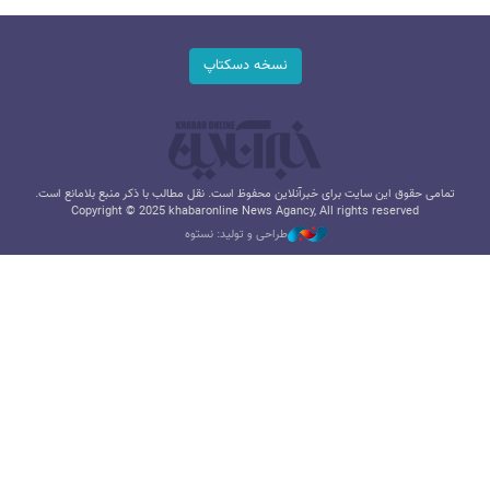
نسخه دسکتاپ
تمامی حقوق این سایت برای خبرآنلاین محفوظ است. نقل مطالب با ذکر منبع بلامانع است.
Copyright © 2025 khabaronline News Agancy, All rights reserved
طراحی و تولید: نستوه