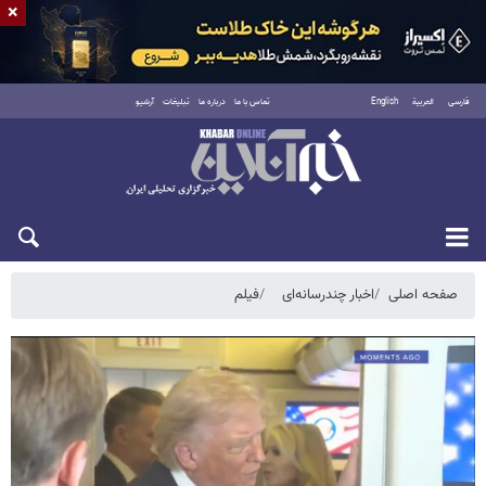
×
فارسی
العربية
English
تماس با ما
درباره ما
تبلیغات
آرشیو
شنبه ۱۷ مرداد ۱۴۰۵
صفحه اصلی
اخبار چندرسانه‌ای
فیلم