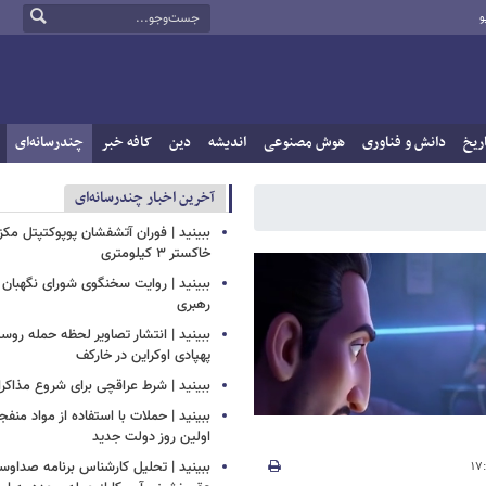
و
ریخ
دانش و فناوری
هوش مصنوعی
اندیشه
دین
کافه خبر
چندرسانه‌ای
آخرین اخبار چندرسانه‌ای
ببینید | فوران آتشفشان پوپوکتپتل مک
خاکستر ۳ کیلومتری
ببینید | روایت سخنگوی شورای نگهبان 
رهبری
ببینید | انتشار تصاویر لحظه حمله روسی
پهپادی اوکراین در خارکف
ببینید | شرط عراقچی برای شروع مذاکرات
ببینید | حملات با استفاده از مواد منفجر
اولین روز دولت جدید
ببینید | تحلیل کارشناس برنامه صداوسی