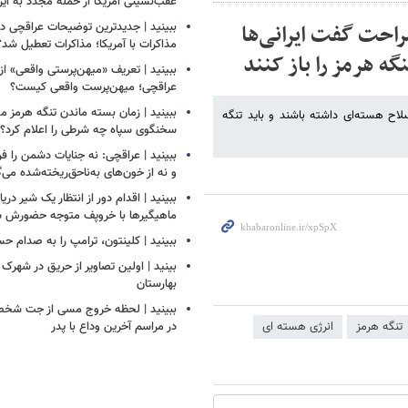
عقب‌نشینی آمریکا از حمله مجدد به ایر
راحت گفت ایرانی‌ها
ببینید | جدیدترین توضیحات عراقچی درب
مذاکرات با آمریکا؛ مذاکرات تعطیل شد؟
گه هرمز را باز کنند
ببینید | تعریف «میهن‌پرستی واقعی» از
عراقچی؛ میهن‌پرست واقعی کیست؟
ببینید | زمان بسته ماندن تنگه هرم
لاح هسته‌ای داشته باشند و باید تنگه
سخنگوی سپاه چه شرطی را اعلام کرد؟
ببینید | عراقچی: نه جنایات دشمن را ف
و نه از خون‌های به‌ناحق‌ریخته‌شده می‌
ببینید | اقدام دور از انتظار یک شیر دری
ماهیگیرها با خروپف متوجه حضورش ش
ببینید | کلینتون، ترامپ را به صدام ح
بینید | اولین تصاویر از حریق در شهرک
بهارستان
ببینید | لحظه خروج مسی از جت شخص
تنگه هرمز
انرژی هسته ای
در مراسم آخرین وداع با پدر