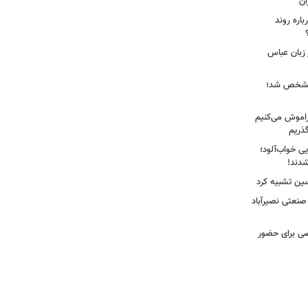
ان
اره روند
 زبان عباس
ز مشخص شد؛
راموش می‌کنیم
گذریم
ایی خواب‌آلود؛
دند!
سین تشبیه کرد
 صنعتی نصیرآباد
ی برای حضور