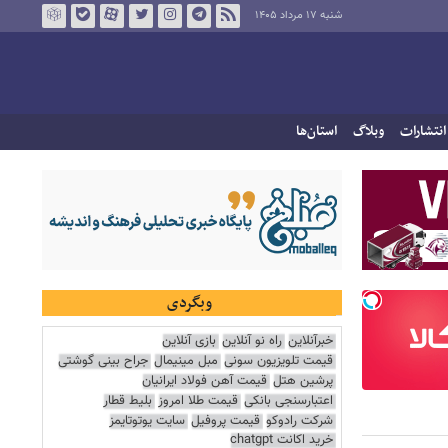
شنبه ۱۷ مرداد ۱۴۰۵
انتشارات
وبلاگ
استان‌ها
وبگردی
خبرآنلاین
راه نو آنلاین
بازی آنلاین
قیمت تلویزیون سونی
مبل مینیمال
جراح بینی گوشتی
پرشین هتل
قیمت آهن فولاد ایرانیان
اعتبارسنجی بانکی
قیمت طلا امروز
بلیط قطار
شرکت رادوکو
قیمت پروفیل
سایت یوتوتایمز
خرید اکانت chatgpt