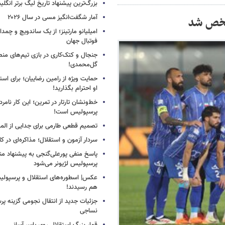
بزرگ‌ترین پیشنهاد تاریخ لیگ برتر انگل
آمار شگفت‌انگیز مسی در سال ۲۰۲۶
مشخص شد
امیلیانو مارتینز؛ از یک ساندویچ و چمد
فوتبال جهان
جنجال و کتک‌کاری در بازی تیم‌های منص
گل‌محمدی!
حمایت ویژه از رامین رضاییان؛ برای است
او احترام بگذارید!
خط‌ونشان تارتار در تمرین؛ این کار نامر
پرسپولیس است!
تصمیم قطعی طارمی برای جدایی از الم
سردار آزمون و استقلال؛ مذاکره‌ای در کار
پاسخ منفی پورعلی‌گنجی به پیشنهاد م
پرسپولیس لژیونر می‌شود
عکس| اسطوره‌های استقلال و پرسپولی
هم رسیدند!
جزئیات جدید از انتقال نجومی گزینه پ
نساجی