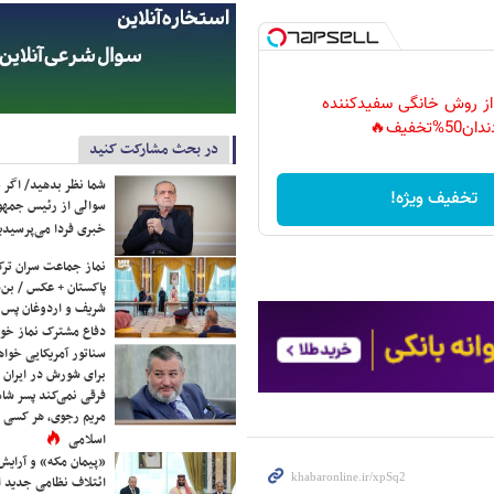
 از روش خانگی سفیدکننده
دان50%تخفیف🔥
در بحث مشارکت کنید
شما نظر بدهید/ اگر خ
تخفیف ویژه!
سوالی از رئیس جمه
خبری فردا می‌پرسیدی
نماز جماعت سران ترک
پاکستان + عکس / بن‌س
شریف و اردوغان پس ا
دفاع مشترک نماز خوا
سناتور آمریکایی خواه
برای شورش در ایران 
فرقی نمی‌کند پسر شاه 
مریم رجوی، هر کسی 
اسلامی
«پیمان مکه» و آرایش
ائتلاف نظامی جدید 