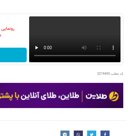
رونمایی
دن
کد مطلب
2219455