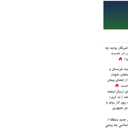
برنگار بودید چه
ور در نشست
د؟
یه، عربستان و
لمان، شهباز
ز امضای پیمان
ندند
ان ارسال اسلحه
شد / تد کروز:
روی کار بیاید یا
جز جمهوری
 جدید منطقه /
اسلامی چه پیامی