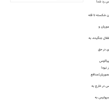
یس رد شد!
ان شکسته تا قله
وریان و
قلال جنگیده، به
دی در حق
پیاکوس
 نبود!
نصوریان/مدافع
س در خارج به
رسپولیس به