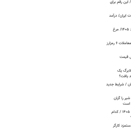
 این رقم برای
 ایران/ درآمد
قیمت جدید گوشت مرغ امروز ۱۵ مرداد ۱۴۰۵/ مرغ
آخرین وضعیت بازار رمزارزها در جهان/ معاملات ۶ رمزارز
دول قیمت
لابرگ یک
د یافت؟
ان / شرایط جدید
یر را گران
م است
آغاز قطع یارانه نقدی و کالابرگ از مرداد ۱۴۰۵ / کدام
تمزد کارگر