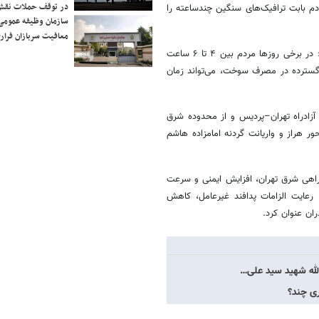
در توقف حملات نقش
دم بابت ترافیک‌های سنگین چندساعته را
سازمان وظیفه عمومی 
معافیت سربازان فراری
بازوند با اشاره به آثار مستقیم بهره‌برداری از آزادراه پردیس–هراز اظهار داشت: در برخی روزها مردم بین ۴ تا ۶ ساعت
 گسترده در مصرف سوخت، می‌تواند زمان
 آزادراه تهران–پردیس و از محدوده شرق
 هراز و واریانت گردنه امامزاده هاشم
دراهی شرق تهران، افزایش ایمنی و سرعت
رعایت الزامات پدافند غیرعامل، کاهش
ن عنوان کرد.
‌الله شهید سید علی…
ری چند؟