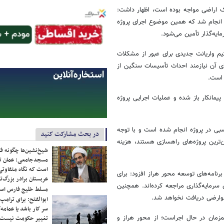
ملک اراضی مواجه بوده است، اظهار داشت:
 متعددی انجام شد که همین موضوع اجرای پروژه
یم واریانت جدیدی برای عبور از مشکلات
تر طول دارد و البته اجرای آن نیازمند احداث تأسیسات سنگین از
پیمانکار باز شده و عملیات اجرایی پروژه
اسبی در پروژه انجام شده است و با توجه
در بحث مشارکت کنید
ترین پروژه‌های راهسازی هستند، هزینه
شیخ‌نشین‌ها چگونه فک
مسجدجامعی: عمان تن
است که نگاه متفاوتی 
نامه‌های توسعه محور هراز افزود: برای
عربستان برادر بزرگ‌
سرمایه‌گذاری مراجعه کرده‌اند. همچنین
مسلط خلیج فارس ا
 عوارضی دریافت نخواهد شد.
ابوالفتح: برای ترامپ
سر کار باشد یا عمامه/
مزمان در حال اجراست؛ از محور هراز و
تغییر حکومت نیست/ 