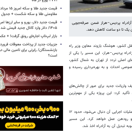
۲۷۷۱ یورو در ماه
مقاومتی طلا و سکه شکست + جدول
زادراه پردیس–هراز ضمن صرفه‌جویی
۱۴۰۵/ دلار وارد کانال جدید قیمتی شد + جدول
ن یک تا دو ساعت کاهش دهد.
بازار لپ‌تاپ اجاره‌ای رونق گرفت! + ع
جزییات جدید از پرداخت معوقات فرورد
ل کشور، هوشنگ بازوند معاون وزیر راه
بازنشستگان/ رایزنی برای تامین مالی در
دراه پردیس–هراز، این مسیر را یکی از
است؟
ای اصلی تردد از تهران به شمال کشور،
صی احداث و به بهره‌برداری رسیده و
ف واریانت جدید برای عبور از چالش‌های
تأکید کرد: این پروژه یکی از مهم‌ترین
وی با اشاره به ادامه این مسیر از پردیس تا هراز افزود: قطعه‌ای که اکنون عملیات اجرایی آن دنبال می‌شود، حدود ۱۲
 و رودهن عمل خواهد کرد. این مسیر