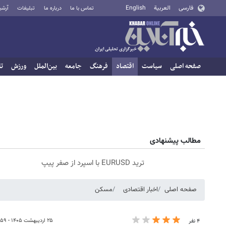
فارسی
العربية
English
تماس با ما
درباره ما
تبلیغات
آرشی
صفحه اصلی
سیاست
اقتصاد
فرهنگ
جامعه
بین‌الملل
ورزش
تا
مطالب پیشنهادی
ترید EURUSD با اسپرد از صفر پیپ
صفحه اصلی
اخبار اقتصادی
مسکن
۲۵ اردیبهشت ۱۴۰۵ - ۲۳:۵۹
۴ نفر