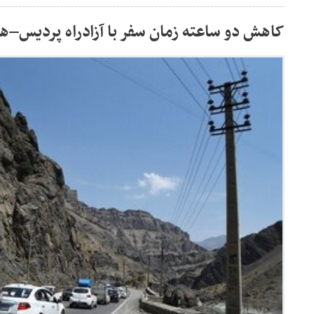
کاهش دو ساعته زمان سفر با آزادراه پردیس–هر