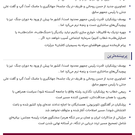
تصاویری جدید از حسن روحانی و ظریف در یک جلسه/ جهانگیری با ماسک آمد/ گپ و گفت علی
جنتی با رئیس جمهور سابق
یوسف پزشکیان: قدرت رئیس‌ جمهور محدود است/ کشور ما پیش از ورود به دوران جنگ نیز با
پیچیدگی‌های ساختاری دست و پنجه نرم می‌کرد اما...
چهره نزدیک به قالیباف: خوارج سازی نکنیم نباید یکدیگر را «جنگ‌طلب»، «ذلت‌طلب» یا
«سازش‌طلب» خطاب کنیم/ سرمایه اجتماعی آسیب خواهد دید اگر...
پیام فرمانده نیروی هوافضای سپاه به بسیجیان کاشان+ جزئیات
پربیننده‌ترین
یوسف پزشکیان: قدرت رئیس‌ جمهور محدود است/ کشور ما پیش از ورود به دوران جنگ نیز با
پیچیدگی‌های ساختاری دست و پنجه نرم می‌کرد اما...
تصاویری جدید از حسن روحانی و ظریف در یک جلسه/ جهانگیری با ماسک آمد/ گپ و گفت علی
جنتی با رئیس جمهور سابق
ربیعی خطاب به پزشکیان: نگذارید رشته وفاق با جامعه گسسته شود/ سیاست همراهی با
رهبری، با همان صداقت‌تان، تضمین کننده مسیر است
پزشکیان در گفتگوی تلویزیونی: همسایگان ما اجازه ندادند عده‌ای وارد کشور شده و باعث
اغتشاش شوند/ مسیر اصلاحات آغاز شده و متوقف نخواهد شد
جزئیاتی از مذاکرات ایران و عمان بر سر تنگه هرمز/ سخنگوی هیات رئیسه مجلس: بیانیه‌ای
شامل تصحیح مسیر تردد دریایی در تنگه، در آستانه نهایی شدن است