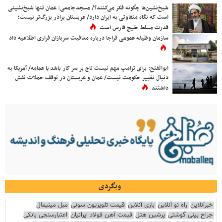
شیخ‌نشین‌ها چگونه فکر می‌کنند؟/ مسجدجامعی: عمان تنها شیخ‌نشینی
است که نگاه متفاوتی به ایران دارد/ عربستان برادر بزرگ‌تر نیست؛
قدرت مسلط خلیج فارس است
سازمان وظیفه عمومی فراجا درباره معافیت سربازان فراری اطلاعیه داد
ابوالفتح: برای ترامپ مهم نیست تاج بر سر کار باشد یا عمامه/ آمریکا به
دنبال تغییر حکومت نیست/ عمان و عربستان در توقف حملات نقش
داشتند
وبگردی
خبرآنلاین
راه نو آنلاین
بازی آنلاین
قیمت تلویزیون سونی
مبل مینیمال
جراح بینی گوشتی
پرشین هتل
قیمت آهن فولاد ایرانیان
اعتبارسنجی بانکی