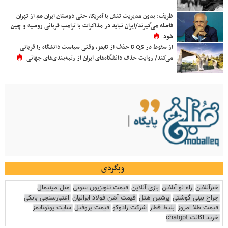
ظریف: بدون مدیریت تنش با آمریکا، حتی دوستان ایران هم از تهران
فاصله می‌گیرند/ایران نباید در مذاکرات با ترامپ قربانی روسیه و چین
شود
از سقوط در QS تا حذف از تایمز، وقتی سیاست دانشگاه را قربانی
می‌کند/ روایت حذف دانشگاه‌های ایران از رتبه‌بندی‌های جهانی
وبگردی
خبرآنلاین
راه نو آنلاین
بازی آنلاین
قیمت تلویزیون سونی
مبل مینیمال
جراح بینی گوشتی
پرشین هتل
قیمت آهن فولاد ایرانیان
اعتبارسنجی بانکی
قیمت طلا امروز
بلیط قطار
شرکت رادوکو
قیمت پروفیل
سایت یوتوتایمز
خرید اکانت chatgpt