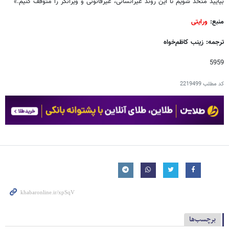
بیایید متحد شویم تا این روند غیرانسانی، غیرقانونی و ویرانگر را متوقف کنیم.»
منبع:
ورایتی
ترجمه: زینب کاظم‌خواه
5959
کد مطلب
2219499
برچسب‌ها