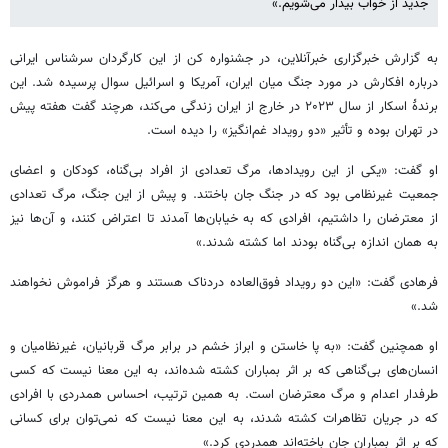
جدید از خواب بیدار می‌شویم.»
به گزارش خبرگزاری خبرآنلاین، در جشنواره کن از این کارگردان سرشناس ایرانی
درباره افکارش در مورد جنگ میان ایران، آمریکا و اسرائیل سوال پرسیده شد. این
برندۀ اسکار از سال ۲۰۲۳ در خارج از ایران زندگی می‌کند، هرچند گفت هفته پیش
در تهران بوده و تأثیر «دو رویداد غم‌انگیز» را دیده است.
او گفت: «یکی از این رویدادها، مرگ تعدادی از افراد بی‌گناه، کودکان و اعضای
جمعیت غیرنظامی بود که در جنگ جان باختند. و پیش از این جنگ، مرگ تعدادی
از معترضان را داشتیم، افرادی که به خیابان‌ها آمدند تا اعتراض کنند، و آن‌ها نیز
به همان اندازه بی‌گناه بودند اما کشته شدند.»
فرهادی گفت: «این دو رویداد فوق‌العاده دردناک هستند و هرگز فراموش نخواهند
شد.»
او همچنین گفت: «به پا خاستن و ابراز خشم در برابر مرگ قربانیان، غیرنظامیان و
انسان‌های بی‌گناهی که بر اثر بمباران کشته شده‌اند، به این معنا نیست که کسی
طرفدار اعدام و مرگ معترضان است. به همین ترتیب، احساس همدردی با افرادی
که در جریان تظاهرات کشته شدند، به این معنا نیست که نمی‌توان برای کسانی
که بر اثر بمباران جان باخته‌اند همدردی کرد.»