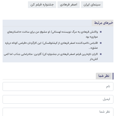
سینمای ایران
اصغر فرهادی
جشنواره فیلم کن
خبرهای مرتبط
واکنش فرهادی به مرگ نویسنده لهستانی/ او مشوق من برای ساخت «داستان‌های
موازی» بود
اقتباس ناامیدکننده اصغر فرهادی از کیشلوفسکی/ این کارگردان «فیلمی کوتاه درباره
عشق»…
اکران تازه‌ترین فیلم اصغر فرهادی در جشنواره کن/ گاردین: متادرامایی جذاب اما کمی
کش‌دار
نظر شما