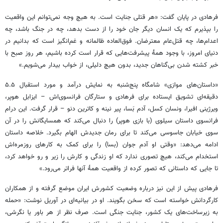
فرهادی در پایان گفت: «هر قتلی جنایت است. به هیچ وجه نمی‌توانم این واقعیت
را بپذیرم که یک انسان دیگر جان خود را از دست بدهد، چه در جنگ باشد، چه
اعدام‌ها، چه قتل‌عام معترضان. فوق‌العاده ظالمانه و غم‌انگیز است که بدانیم در
دنیای امروز، با وجود همۀ پیشرفت‌هایی که قرار است کرده باشیم، هر روز صبح با
خبر کشته شدن بی‌گناهان جدید، بدون هیچ دلیلی، از خواب بیدار می‌شویم.»
«داستان‌های موازی» شامگاه پنج‌شنبه به نمایش درآمد و مورد استقبال ۵.۵
دقیقه‌ای تشویق ایستاده برای فرهادی و ستارگان فرانسوی‌اش – ایزابل هوپر،
ویرژینی افیرا، ونسان کسل، آدم بَسا، پیر نینه و کاترین دنو – قرار گرفت. این درام
فرانسوی داستان سیلوی (با بازی هوپر) را دنبال می‌کند که همسایگانش را در آن
سوی خیابان جاسوسی می‌کند تا برای رمان جدیدش الهام بگیرد. خلاصه داستان
ادامه می‌دهد: «وقتی او آدم جوان (بسا) را برای کمک به کارهای روزمره‌اش
استخدام می‌کند، هیچ تصوری ندارد که او زندگی و کارش را زیر و رو خواهد کرد،
تا جایی که داستانی که تصور کرده از واقعیت همۀ آنها فراتر می‌رود.»
فرهادی پیش از این نیز درباره وضعیت کشورش ایران موضع گرفته و از همکاران
کارگردانش خواسته است که سخن بگویند. او در بیانیه‌ای در آوریل نوشت: «حمله
به زیرساخت‌های یک کشور، جنایت جنگی است. صرف نظر از هر باور یا نگرشی،