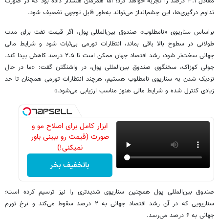
معادل ۳.۱ درصد را تجربه خواهد کرد؛ اما همزمان هشدار داده بود که در صورت
تداوم درگیری‌ها، این چشم‌انداز می‌تواند به‌طور قابل توجهی تضعیف شود.
براساس سناریوی «نامطلوب» صندوق بین‌المللی پول، اگر قیمت نفت برای مدت
طولانی در سطوح بالا باقی بماند، انتظارات تورمی بی‌ثبات شود و شرایط مالی
جهانی سخت‌تر شود، رشد اقتصاد جهان ممکن است تا ۲.۵ درصد کاهش پیدا کند.
جولی کوزاک، سخنگوی صندوق بین‌المللی پول، در واشنگتن گفت: «ما در حال
نزدیک شدن به سناریوی نامطلوب هستیم، هرچند انتظارات تورمی همچنان تا حد
زیادی کنترل شده و شرایط مالی هنوز مناسب ارزیابی می‌شود.»
ابزار کامل برای اصلاح مو و
صورت (قیمت رو ببینی باور
نمیکنی!)
باتخفیف بخر
صندوق بین‌المللی پول همچنین سناریوی شدیدتری را نیز ترسیم کرده است؛
سناریویی که در آن رشد اقتصاد جهانی به ۲ درصد سقوط می‌کند و نرخ تورم
جهانی به ۶ درصد می‌رسد.