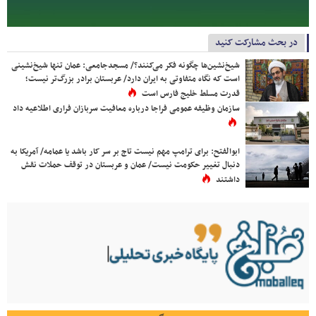
در بحث مشارکت کنید
شیخ‌نشین‌ها چگونه فکر می‌کنند؟/ مسجدجامعی: عمان تنها شیخ‌نشینی
است که نگاه متفاوتی به ایران دارد/ عربستان برادر بزرگ‌تر نیست؛
قدرت مسلط خلیج فارس است
سازمان وظیفه عمومی فراجا درباره معافیت سربازان فراری اطلاعیه داد
ابوالفتح: برای ترامپ مهم نیست تاج بر سر کار باشد یا عمامه/ آمریکا به
دنبال تغییر حکومت نیست/ عمان و عربستان در توقف حملات نقش
داشتند