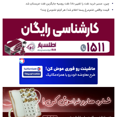
چین، مسیر خرید نغت را تغییر داد/ نفت روسیه جایگزین نفت عربستان شد
قیمت واقعی تخم‌مرغ رسما اعلام شد/ هر کیلو تخم‌مرغ چند؟