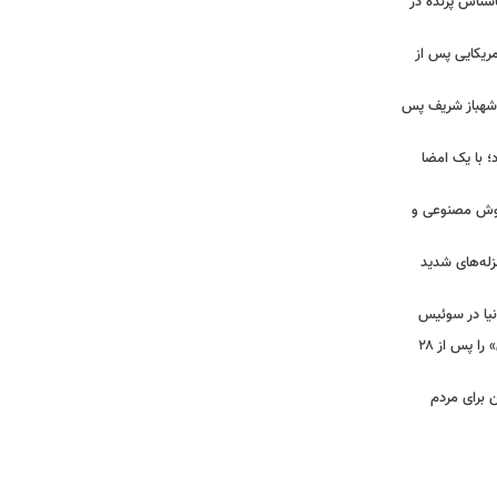
ناشناس پرنده در
آمریکایی پس از
و شهباز شریف پس
؛ با یک امضا
 هوش مصنوعی و
لزله‌های شدید
دنیا در سوئیس
ببینید | شادمهر عقیلی آهنگ «گل یاس» را پس از ۲۸
ن برای مردم