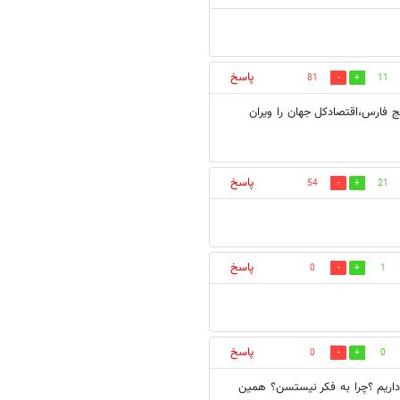
پاسخ
81
11
ج فارس،اقتصادکل جهان را ویران
پاسخ
54
21
پاسخ
0
1
پاسخ
0
0
 داریم ؟چرا به فکر نیستسن؟ همین