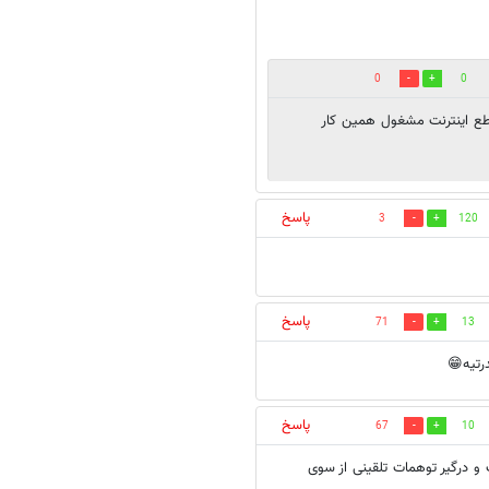
0
0
طع اینترنت مشغول همین کار
پاسخ
3
120
پاسخ
71
13
رتیه😁
پاسخ
67
10
و درگیر توهمات تلقینی از سوی