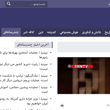
و
ریخ
دانش و فناوری
هوش مصنوعی
اندیشه
دین
کافه خبر
چندرسانه‌ای
آخرین اخبار چندرسانه‌ای
ببینید | عملیات انتحاری پهپادها برای نا
زنبورها
ببینید | رابرت دنیرو: کشور من دیگر 
نیست
ببینید | مک‌گریگور: ترامپ با شکست در
است؛ عملیات پرچم دروغین دیگر کار نم
ببینید | نماینده پیشین مجلس: آموزش
است
ببینید | وزیر خزانه داری آمریکا: به زود
ایران خواهیم بود