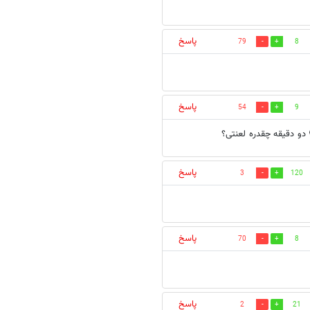
پاسخ
79
8
پاسخ
54
9
دو دقیقه چقدره لعنتی؟
پاسخ
3
120
پاسخ
70
8
پاسخ
2
21