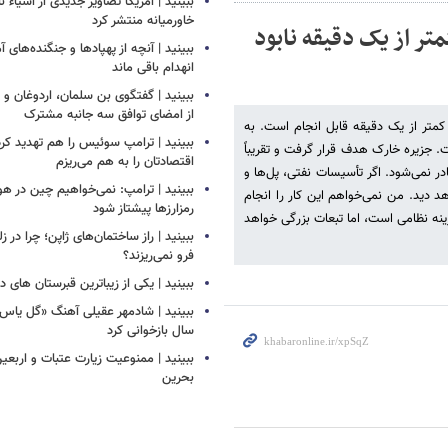
ببینید | آمریکا تصاویر جدیدی از اشیاء 
خاورمیانه منتشر کرد
متر از یک دقیقه نابود
ببینید | آنچه از پهپادها و جنگنده‌های 
انهدام باقی ماند
ببینید | گفتگوی بن سلمان، اردوغان 
از امضای توافق سه جانبه مشترک
ر کمتر از یک دقیقه قابل انجام است. به
ببینید | ترامپ سوئیس را هم تهدید کرد
. جزیره خارک هدف قرار گرفت و تقریباً
اقتصادتان را به هم می‌ریزم
ر نمی‌شود. اگر تأسیسات نفتی، پل‌ها و
ببینید | ترامپ: نمی‌خواهیم چین در
د دید. من نمی‌خواهم این کار را انجام
رمزارزها پیشتاز شود
ینه نظامی است، اما تبعات بزرگی خواهد
ببینید | راز ساختمان‌های ژاپن؛ چرا در ز
فرو نمی‌ریزند؟
ببینید | یکی از زیباترین قبرستان های 
سال بازخوانی کرد
ببینید | ممنوعیت زیارت عتبات و اربعی
بحرین