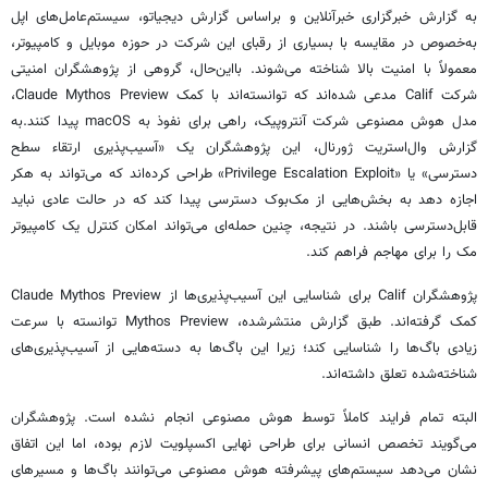
به گزارش خبرگزاری خبرآنلاین و براساس گزارش دیجیاتو، سیستم‌عامل‌های اپل
به‌خصوص در مقایسه با بسیاری از رقبای این شرکت در حوزه موبایل و کامپیوتر،
معمولاً با امنیت بالا شناخته می‌شوند. بااین‌حال، گروهی از پژوهشگران امنیتی
شرکت Calif مدعی شده‌اند که توانسته‌اند با کمک Claude Mythos Preview،
مدل هوش مصنوعی شرکت آنتروپیک، راهی برای نفوذ به macOS پیدا کنند.به
گزارش وال‌استریت ژورنال، این پژوهشگران یک «آسیب‌پذیری ارتقاء سطح
دسترسی» یا «Privilege Escalation Exploit» طراحی کرده‌اند که می‌تواند به هکر
اجازه دهد به بخش‌هایی از مک‌بوک دسترسی پیدا کند که در حالت عادی نباید
قابل‌دسترسی باشند. در نتیجه، چنین حمله‌ای می‌تواند امکان کنترل یک کامپیوتر
مک را برای مهاجم فراهم کند.
پژوهشگران Calif برای شناسایی این آسیب‌پذیری‌ها از Claude Mythos Preview
کمک گرفته‌اند. طبق گزارش منتشرشده، Mythos Preview توانسته با سرعت
زیادی باگ‌ها را شناسایی کند؛ زیرا این باگ‌ها به دسته‌هایی از آسیب‌پذیری‌های
شناخته‌شده تعلق داشته‌اند.
البته تمام فرایند کاملاً توسط هوش مصنوعی انجام نشده است. پژوهشگران
می‌گویند تخصص انسانی برای طراحی نهایی اکسپلویت لازم بوده، اما این اتفاق
نشان می‌دهد سیستم‌های پیشرفته هوش مصنوعی می‌توانند باگ‌ها و مسیرهای