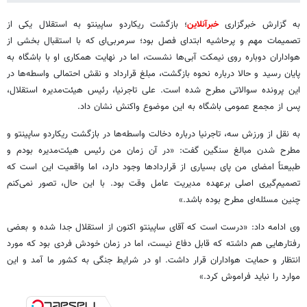
به گزارش خبرگزاری
خبرآنلاین
؛ بازگشت ریکاردو ساپینتو به استقلال یکی از
تصمیمات مهم و پرحاشیه ابتدای فصل بود؛ سرمربی‌ای که با استقبال بخشی از
هواداران دوباره روی نیمکت آبی‌ها نشست، اما در نهایت همکاری او با باشگاه به
پایان رسید و حالا درباره نحوه بازگشت، مبلغ قرارداد و نقش احتمالی واسطه‌ها در
این پرونده سوالاتی مطرح شده است. علی تاجرنیا، رئیس هیئت‌مدیره استقلال،
پس از مجمع عمومی باشگاه به این موضوع واکنش نشان داد.
به نقل از ورزش سه، تاجرنیا درباره دخالت واسطه‌ها در بازگشت ریکاردو ساپینتو و
مطرح شدن مبالغ سنگین گفت: «در آن زمان من رئیس هیئت‌مدیره بودم و
طبیعتاً امضای من پای بسیاری از قراردادها وجود دارد، اما واقعیت این است که
تصمیم‌گیری اصلی برعهده مدیریت عامل وقت بود. با این حال، تصور نمی‌کنم
چنین مسئله‌ای مطرح بوده باشد.»
وی ادامه داد: «درست است که آقای ساپینتو اکنون از استقلال جدا شده و بعضی
رفتارهایی هم داشته که قابل دفاع نیست، اما در زمان خودش فردی بود که مورد
انتظار و حمایت هواداران قرار داشت. او در شرایط جنگی به کشور ما آمد و این
موارد را نباید فراموش کرد.»