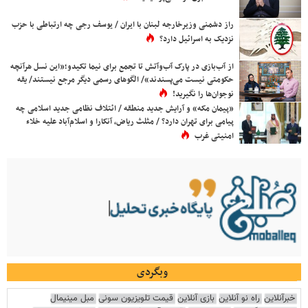
راز دشمنی وزیرخارجه لبنان با ایران / یوسف رجی چه ارتباطی با حزب
نزدیک به اسرائیل دارد؟
از آب‌بازی در پارک آب‌وآتش تا تجمع برای نیما تکیدو؛«این نسل هرآنچه
حکومتی نیست می‌پسندند»/ الگوهای رسمی دیگر مرجع نیستند/ یقه
نوجوان‌ها را نگیرید!
«پیمان مکه» و آرایش جدید منطقه / ائتلاف نظامی جدید اسلامی چه
پیامی برای تهران دارد؟ / مثلث ریاض، آنکارا و اسلام‌آباد علیه خلاء
امنیتی غرب
وبگردی
خبرآنلاین
راه نو آنلاین
بازی آنلاین
قیمت تلویزیون سونی
مبل مینیمال