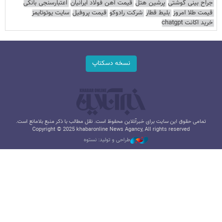
جراح بینی گوشتی
پرشین هتل
قیمت آهن فولاد ایرانیان
اعتبارسنجی بانکی
قیمت طلا امروز
بلیط قطار
شرکت رادوکو
قیمت پروفیل
سایت یوتوتایمز
خرید اکانت chatgpt
نسخه دسکتاپ
تمامی حقوق این سایت برای خبرآنلاین محفوظ است. نقل مطالب با ذکر منبع بلامانع است.
Copyright © 2025 khabaronline News Agancy, All rights reserved
طراحی و تولید: نستوه