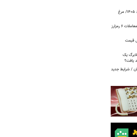
قیمت جدید گوشت مرغ امروز ۱۵ مرداد ۱۴۰۵/ مرغ
آخرین وضعیت بازار رمزارزها در جهان/ معاملات ۶ رمزارز
دول قیمت
لابرگ یک
د یافت؟
ان / شرایط جدید