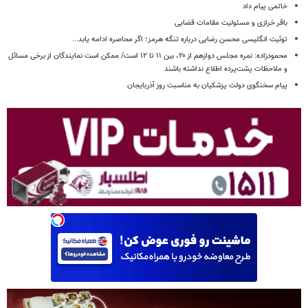
خاتمی پیام داد
باقر خرازی و مسئولیت مقامات قضایی
توئیت انگلیسی محسن رضایی درباره تنگه هرمز؛ اگر محاصره ادامه یابد...
محمودزاده: نمره مجلس دوازهم از ۲۰، بین ۱۱ تا ۱۲ است/ ممکن است نمایندگان از برخی مسائل
و ملاحظات پشت‌پرده اطلاع نداشته باشند
پیام سخنگوی دولت پزشکیان به مناسبت روز آذربایجان