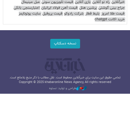
خبرآنلاین
راه نو آنلاین
بازی آنلاین
قیمت تلویزیون سونی
مبل مینیمال
جراح بینی گوشتی
پرشین هتل
قیمت آهن فولاد ایرانیان
اعتبارسنجی بانکی
قیمت طلا امروز
بلیط قطار
شرکت رادوکو
قیمت پروفیل
سایت یوتوتایمز
خرید اکانت chatgpt
نسخه دسکتاپ
تمامی حقوق این سایت برای خبرآنلاین محفوظ است. نقل مطالب با ذکر منبع بلامانع است.
Copyright © 2025 khabaronline News Agancy, All rights reserved
طراحی و تولید: نستوه