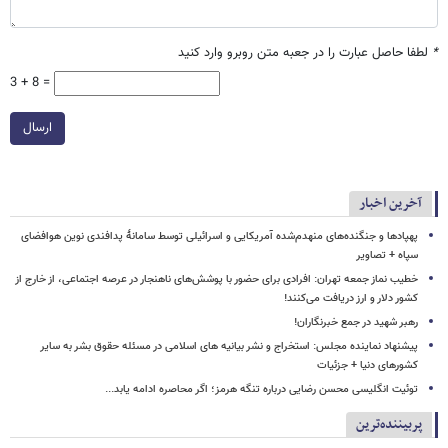
*
لطفا حاصل عبارت را در جعبه متن روبرو وارد کنید
3 + 8 =
ارسال
آخرین اخبار
پهپادها و جنگنده‌های منهدم‌شده آمریکایی و اسرائیلی توسط سامانۀ پدافندی نوین هوافضای
سپاه + تصاویر
خطیب نماز جمعه تهران: افرادی برای حضور با پوشش‌های ناهنجار در عرصه اجتماعی، از خارج از
کشور دلار و ارز دریافت می‌کنند!
رهبر شهید در جمع خبرنگاران!
پیشنهاد نماینده مجلس: استخراج و نشر بیانیه های اسلامی در مسئله حقوق بشر به سایر
کشورهای دنیا + جزئیات
توئیت انگلیسی محسن رضایی درباره تنگه هرمز؛ اگر محاصره ادامه یابد...
پربیننده‌ترین