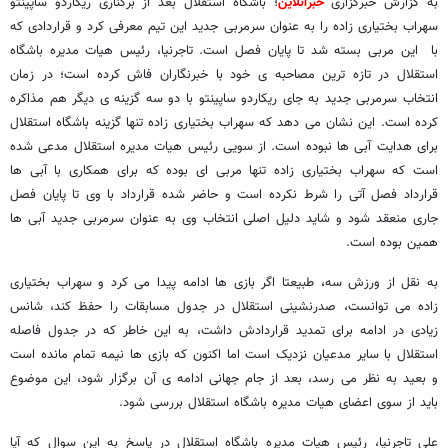
به گزارش خبرگزاری
خبرآنلاین
؛ باشگاه استقلال بعد از برکناری ریکاردو ساپینتو
سهراب بختیاری زاده را به عنوان سرمربی جدید این تیم معرفی کرد و قراردادی که
با این مربی بسته شد تا پایان فصل است. تاجرنیا، رئیس هیات مدیره باشگاه
استقلال در تازه ترین مصاحبه ی خود با خبرنگاران فاش کرده است؛ در زمان
انتخاب سرمربی جدید به جای ریکاردو ساپینتو با دو سه گزینه ی دیگر هم مذاکره
کرده است. این نشان می دهد که سهراب بختیاری زاده تنها گزینه باشگاه استقلال
برای هدایت آبی ها نبوده است. از سویی رئیس هیات مدیره استقلال مدعی شده
است که سهراب بختیاری زاده تنها مربی ای بوده که برای همکاری با آبی ها
قرارداد فصل آتی را شرط نکرده است و حاضر شده قرارداد با وی تا پایان فصل
جاری منعقد شود و شاید دلیل اصلی انتخاب وی به عنوان سرمربی جدید آبی ها
همین بوده است.
به نقل از ورزش سه، طبیعتا اگر بازی ها ادامه پیدا می کرد و سهراب بختیاری
زاده می توانست، صدرنشینی استقلال در جدول مسابقات را حفظ کند، شانس
زیادی در ادامه برای تمدید قراردادش داشت، به این خاطر که در جدول فاصله
استقلال با سایر مدعیان نزدیک است اما اکنون که بازی ها نیمه تمام مانده است
و بعید به نظر می رسد، بعد از جام جهانی ادامه ی آن برگزار شود، این موضوع
باید از سوی اعضای هیات مدیره باشگاه استقلال بررسی شود.
علی تاجرنیا، رئیس هیات مدیره باشگاه استقلال در پاسخ به این سوال که آیا