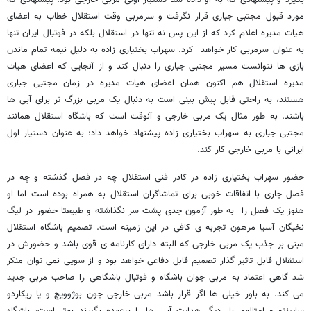
مورد قبول مجتبی جباری قرار نگرفت و سرمربی وقت استقلال خطاب به اعضای
هیات مدیره اعلام کرد که از این پس نه تنها در استقلال بلکه در فوتبال ایران تنها
به عنوان سرمربی کار خواهد کرد. سهراب بختیاری زاده به دلیل نیمه تمام ماندن
بازی ها نتوانست مسیر مجتبی جباری را دنبال کند و از آنجایی که اعضای هیات
مدیره استقلال هم اکنون همان اعضای هیات مدیره در زمان مجتبی جباری
هستند، به راحتی قابل پیش بینی است به دنبال یک مربی بزرگ تر برای آبی ها
باشند. به طور مثال یک مربی خارجی و آنوقت است که باشگاه استقلال همانند
مجتبی جباری به سهراب بختیاری زاده پیشنهاد خواهد داد: به عنوان دستیار اول
ایرانی با مربی خارجی کار کند.
حضور سهراب بختیاری زاده در کادر فنی استقلال چه در فصل گذشته و چه در
فصل جاری با اتفاقات خوبی برای تماشاگران استقلال به همراه بوده است اما او
هنوز یک فصل را به طور آزمون جدی پشت سر نگذاشته و طبیعتا حضور در لیگ
نخبگان آسیا مرهون تجربه ی کافی در این زمینه است. تصمیم باشگاه استقلال
مبنی بر جذب یک مربی خارجی که البته دارای کارنامه ی قوی باشد و حضورش در
استقلال قابل تاثیر گذار تصمیم قابل دفاعی خواهد بود و از سویی نمی توان منکر
شد گاهی اعتماد به مربی جوان باشگاه و فوتبال باشگاهی را صاحب مربی جدید
می کند. به باور خیلی ها اگر قرار باشد مربی خارجی چون بوژوویچ و یا ریکاردو
ساپینتو و امثالهم بار دیگر هدایت آبی ها را برعهده بگیرند بهتر است، باشگاه