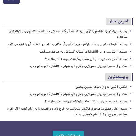
آخرین اخبار
ببینید | پزشکیان: افرادی را ترور می‌کنند که گره‌گشا و حلال مسئله هستند چون با توانمندی
مخالفند
ببینید | فرمانده نیروی زمینی ارتش: پای نظامی آمریکایی به ایران باز شود آن را قطع می‌کنیم
ببینید | آتش‌سوزی در کالیفرنیا در آستانه گسترش به مناطق مسکونی
ببینید | نادر محمدی با پرتابی منجنیق‌گونه در روسیه خبرساز شد!
عکس | دردسر تازه برای همیلتون و کیم کارداشیان با انتشار عکس‌های جدید
پربیننده‌ترین
عکس | قابی تلخ از تابوت حسین پناهی
عکس | دردسر تازه برای همیلتون و کیم کارداشیان با انتشار عکس‌های جدید
ببینید | نادر محمدی با پرتابی منجنیق‌گونه در روسیه خبرساز شد!
بینید | علی مطهری: مرحوم هاشمی شجاعت به خرج داد و واقعیت را به امام گفت / اگر افراد
صادق و صریح در کنار امام خمینی بودند...
نسخه دسکتاپ