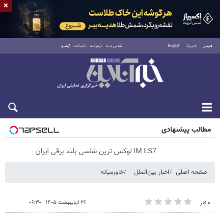
×
فارسی
العربية
English
تماس با ما
درباره ما
تبلیغات
آرشیو
پنجشنبه ۱۵ مرداد ۱۴۰۵
مطالب پیشنهادی
IM LS7 لوکس ترین شاسی بلند برقی ایران
صفحه اصلی
اخبار بین‌الملل
خاورمیانه
۲۶ اردیبهشت ۱۴۰۵ - ۰۶:۳۰
۰ نفر