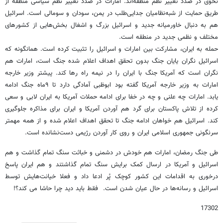
نحوی در صدد تغییر نظم منطقه‌اند. امارات در صدد تغییر نظم سیاسی منطقه از
طریق حمایت از شبه‌نظامیان جدایی‌طلب در یمن، سودان و سومالی است. اسرائیل
هم به دنبال خاورمیانه جدید و اسرائیل بزرگ و اشغال بخش‌هایی از کشورهای
مختلف و نظمی جدید در منطقه است.
حمله به ایران، مشارکت بین امارات و اسرائیل را تثبیت کرده است. همانگونه که
اسرائیل نگران یایان جنگ بدون تحقق اهداف اعلام شده جنگ است، امارات هم
نگران است که آمریکا جنگ با ایران را در نیمه راه رها کند. پیشتر وزیر خارجه
امارات به وزیر خارجه آمریکا گفته بود ابوظبی آمادگی دارد تا ۹ماه جنگ ادامه
یابد. امارات چه علنی و چه در خفا برای ادامه حملات آمریکا به ایران لابی و سعی
کرده از تلاش پاکستان برای گرد هم آوردن آمریکا و ایران برای مذاکره جلوگیری
کند. اسرائیل هم خواهان ادامه جنگ تا تحقق اهداف اعلام شده و از همه مهمتر
سرنگونی جمهوری اسلامی ایران و روی کار آوردن رژیمی دست‌نشانده است.
طی جنگ رمضان، امارات هم خودش در دشمنی و خباثت سنگ تمام گذاشت و هم
اسرائیل و آمریکا در ارسال کمک برایش سنگ تمام گذاشتند و هم ایران پاسخ
درخوری به اقدامات این کشور کوچک پُر ادعا داد و فعلا خیانت‌هایش توسط
اسرائیل و رسانه‌ها در حال عیان شدن است. فقط باید دید چرا حاشا می کند؟!
17302