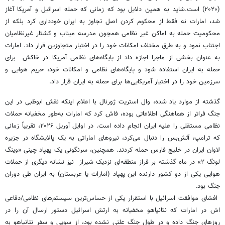
(۲۰۲۰) است.شاید به همین دلایل بود که زمانی که حمله اسرائیل و آمریکا آغاز
شد، امارات نه فقط از محکوم کردن اصل تجاوز به ایران خودداری کرد بلکه از
محکومیت حمله به اماکن غیر نظامی همچون مدرسه میناب و کشتار غیرنظامیان
اجتناب نمود و به طرق مختلف امکانات خود را در اختیار متجاوزین قرار داد. امارات
به عنوان بخشی از ماجرا اجازه داد از پایگاه‌های نظامی آمریکا در خاکش ‌ برای
حمله به ایران استفاده شود و پایگاه‌های نظامی و امکانات خود، حریم هوایی و
سرزمین خود را در اختیار آمریکایی‌ها برای حمله به ایران قرار داد.‌
گذشته از موارد یاد شده، وال استریت ژورنال با اعلام اینکه نقش ابوظبی در این
جنگ فراتر از هماهنگی اطلاعاتی بوده، فاش کرد که امارات به‌طور مخفیانه حملات
نظامی مستقلی را علیه ایران انجام داده است. در اوایل آوریل ۲۰۲۶، تقریباً زمانی
که ترامپ، آتش‌بس را دنبال می‌کرد، نیروهای اماراتی به یک پالایشگاه در جزیره
لاوان ایران در خلیج فارس حمله کردند. همچنین، سرنگونی یک پهپاد چینی «وینگ
لونگ ۲» در ماه گذشته بر فراز منطقه‌ای نزدیک شیراز نیز نشانه دیگری از حملات
هوایی یکی از دو کشور دارنده این پهپاد (امارات یا عربستان) به ایران طی دوران
جنگ بود.
افشای موافقت اسرائیل با استقرار یکی از حساس‌ترین سیستم‌های نظامی/دفاعی
اش در امارات که نتانیاهو مخفیانه به ارتش اسرائیل دستور ارسال آن را در
روزهای جنگ داده و در طول جنگ علنی نشده بود، از سویی و سفر نتانیاهو به