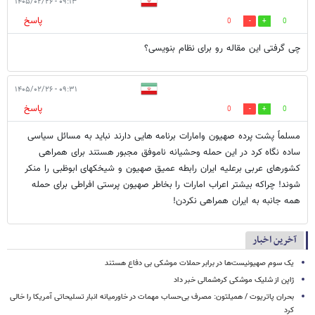
۰۹:۱۳ - ۱۴۰۵/۰۲/۲۶
پاسخ
0
0
چی گرفتی این مقاله رو برای نظام بنویسی؟
۰۹:۳۱ - ۱۴۰۵/۰۲/۲۶
پاسخ
0
0
مسلماً پشت پرده صهیون وامارات برنامه هایی دارند نباید به مسائل سیاسی
ساده نگاه کرد در این حمله وحشیانه ناموفق مجبور هستند برای همراهی
کشورهای عربی برعلیه ایران رابطه عمیق صهیون و شیخکهای ابوظبی را منکر
شوند! چراکه بیشتر اعراب امارات را بخاطر صهیون پرستی افراطی برای حمله
همه جانبه به ایران همراهی نکردن!
آخرین اخبار
یک‌ سوم صهیونیست‌ها در برابر حملات موشکی بی دفاع هستند
ژاپن از شلیک موشکی کره‌شمالی خبر داد
بحران پاتریوت / همیلتون: مصرف بی‌حساب مهمات در خاورمیانه انبار تسلیحاتی آمریکا را خالی
کرد