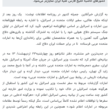
کشورهای حاشیه خلیح فارس علیه ایران نمایان‌تر می‌شود.
به گزارش خبرآنلاین جمیله کدیور در روزنامه اطلاعات نوشت: یک روز بعد از
اینکه مایک هاکبی، سفیر ایالات متحده در اسرائیل، با اشاره به رابطه فوق‌العاده
بین امارات و اسرائیل بر اساس توافق‌نامه ابراهیم، تأیید کرد که اسرائیل در اوایل
جنگ سیستم دفاع هوایی خود را با امارات به اشتراک گذاشته و باتری‌های دفاع
هوایی گنبد آهنین را به همراه متخصصان نظامی برای راه‌اندازی آن‌ها به امارات
متحده عربی فرستاده تا در برابر حملات ایران دفاع کند.
در جدیدترین خبر منتشره، دفتر نتانیاهو روز چهارشنبه۲۳ اردیبهشت/ ۱۳ مه در
بیانیه‌ای اعلام کرد که نخست وزیر اسرائیل، در جریان جنگ آمریکا و اسرائیل علیه
ایران، سفری «محرمانه» به امارات متحده عربی داشته و در آنجا با شیخ محمد بن
زاید آل نهیان، رئیس دولت امارات متحده عربی، دیدار کرده و این دیدار «یک
پیشرفت تاریخی در روابط بین اسرائیل و امارات متحده عربی» بوده است.
امارات گزارشات مربوط به سفر نخست وزیر اسرائیل به این کشور یا استقبال از
هرگونه هیئت اسرائیلی در خاک خود را تکذیب نموده و وزارت امور خارجه این
کشور چند ساعت پس از بیانیه رسمی اسرائیل اعلام کرد: «هرگونه ادعایی در مورد
سفرها یا توافقات اعلام نشده کاملاً بی‌اساس است، مگر اینکه رسماً توسط مقامات
مربوطه در امارات اعلام شود.» همچنین در این رابطه پیام اعتراضی شدیدی از