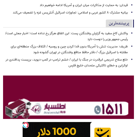
فیدان: به حمایت از مذاکرات میان ایران و آمریکا ادامه خواهیم داد
بیانیه مشترک ۸ کشور عربی و اسلامی: تجاوزات اسرائیل آتش‌بس غزه را تضعیف می‌کند
پربیننده‌ترین
واکنش کاخ سفید به گزارش واشنگتن پست: این اتفاق هرگز رخ نداده است؛ اخبار جعلی است/
رئیس جمهور وزیر را دوست دارد
ظریف: مدیریت تنش با آمریکا بدون فدا کردن چین و روسیه / ائتلاف بزرگ منطقه‌ای برای
مقابله با اسرائیل بزرگ / دفتر حافظ منافع واشنگتن در تهران گشوده شود
خلع سلاح تدریجی ابرقدرت در جنگ با ایران / خشم ترامپ در کمپ دیوید، بن‌بست پدافندی در
اوکراین و خطای تاکتیکی متحدان خلیج فارس