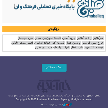
وبگردی
خبرآنلاین
راه نو آنلاین
بازی آنلاین
قیمت تلویزیون سونی
مبل مینیمال
جراح بینی گوشتی
پرشین هتل
قیمت آهن فولاد ایرانیان
اعتبارسنجی بانکی
قیمت طلا امروز
بلیط قطار
شرکت رادوکو
قیمت پروفیل
نسخه دسکتاپ
تمامی حقوق این سایت برای خبرآنلاین محفوظ است. نقل مطالب با ذکر منبع بلامانع است.
Copyright © 2025 khabaronline News Agancy, All rights reserved
طراحی و تولید: نستوه