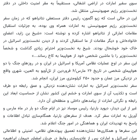
سوی سفیر امارات در اراضی اشغالی، مستقیماً به مقر امنیت داخلی در دفتر
نخست‌وزیر رژیم صهیونیستی منتقل شد.
این در حالی است که زیو آگمون، رئیس دفتر مستعفی نتانیاهو که در زمان سفر
نخست‌وزیر رژیم صهیونیستی به امارات همراه وی بوده، به جزئیات استقبال
مقامات اماراتی از نتانیاهو اشاره کرده و نوشته است: «شیخ بن زاید، اعضای
خانواده‌اش و دیگر مقامات از ما استقبال کردند و از دیدن نخست‌وزیر اسرائیل در
خاک خود خوشحال بودند. شیخ به نخست‌وزیر احترام زیادی گذاشت و شخصاً
نخست‌وزیر را با ماشین شخصی خود از هواپیما به کاخ رساند...»
این سفر در اوج عملیات نظامی آمریکا و اسرائیل در ایران و در روزهای جنگ با دو
هواپیمای شخصی در تاریخ ۲۶ مارس/۶ فروردین از تل‌آویو به العین، شهری واقع
در نزدیکی مرز عمان و حدود ۲۵۰ کیلومتری مرز ایران، انجام شد.
سفر نخست‌وزیر اسرائیل به امارات نشان‌دهنده نزدیکی و عمق رابطه دو طرف
است و تکذیب آن از سوی امارات و خشم این کشور نشان از حساسیت ابعاد این
رابطه و نگرانی امارات از پیامدهای داخلی و منطقه‌ای آن دارد.
غیر از این دیدار، دیوید بارنیا، رئیس موساد نیز در ایام جنگ دو بار در ماه مارس و
آوریل به امارات سفر کرد. هدف از سفرهای بارنیا، همگام‌سازی تبادل اطلاعات و
پاسخ به تهدیدات ایران و هماهنگی در امور جنگ اعلام شد.
این سفرها و همکاری‌ها نشان‌دهنده تعمیق پیوندهای نظامی، امنیتی و اطلاعاتی
میان اسرائیل و امارات پس از عادی‌سازی روابط در جریان امضای «پیمان ابراهیم»