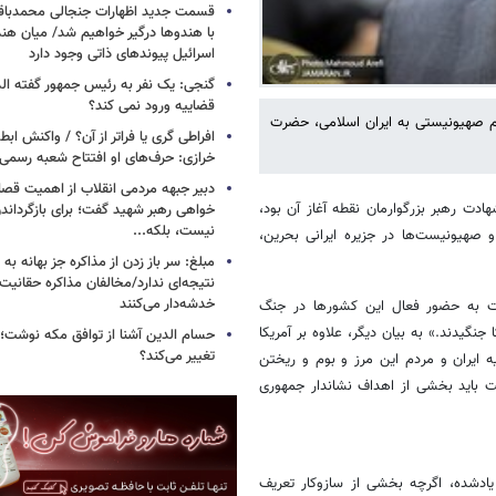
قسمت جدید اظهارات جنجالی محمدباقر 
با هندوها درگیر خواهیم شد/ میان هند
اسرائیل پیوندهای ذاتی وجود دارد
گنجی: یک نفر به رئیس جمهور گفته ال
قضاییه ورود نمی کند؟
م صهیونیستی به ایران اسلامی، حضرت
افراطی گری یا فراتر از آن؟ / واکنش اب
خرازی: حرف‌های او افتتاح شعبه رسم
دبیر جبهه مردمی انقلاب از اهمیت ق
ت رهبر بزرگوارمان نقطه آغاز آن بود،
خواهی رهبر شهید گفت؛ برای بازگردان
نیست، بلکه...
و صهیونیست‌ها در جزیره ایرانی بحرین،
مبلغ: سر باز زدن از مذاکره‌ جز بهانه ب
نتیجه‌ای ندارد/مخالفان مذاکره حقانیت ا
خدشه‌دار می‌کنند
راحت به حضور فعال این کشورها در جنگ
نگیدند.» به بیان دیگر، علاوه ‌بر آمریکا
حسام الدین آشنا از توافق مکه نوشت؛
تغییر می‌کند؟
ه ایران و مردم این مرز و بوم و ریختن
 باید بخشی از اهداف نشاندار جمهوری
 یادشده، اگرچه بخشی از سازوکار تعریف