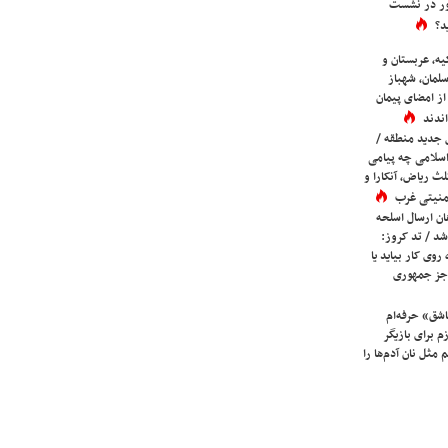
ور در نشست
د؟
یه، عربستان و
لمان، شهباز
ز امضای پیمان
ندند
 جدید منطقه /
اسلامی چه پیامی
لث ریاض، آنکارا و
 امنیتی غرب
ان ارسال اسلحه
شد / تد کروز:
روی کار بیاید یا
جز جمهوری
شق» حرفه‌ام
م برای بازیگر
 مثل نان آدم‌ها را