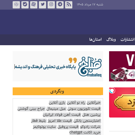
شنبه ۱۷ مرداد ۱۴۰۵
انتشارات
وبلاگ
استان‌ها
وبگردی
خبرآنلاین
راه نو آنلاین
بازی آنلاین
قیمت تلویزیون سونی
مبل مینیمال
جراح بینی گوشتی
پرشین هتل
قیمت آهن فولاد ایرانیان
اعتبارسنجی بانکی
قیمت طلا امروز
بلیط قطار
شرکت رادوکو
قیمت پروفیل
سایت یوتوتایمز
خرید اکانت chatgpt