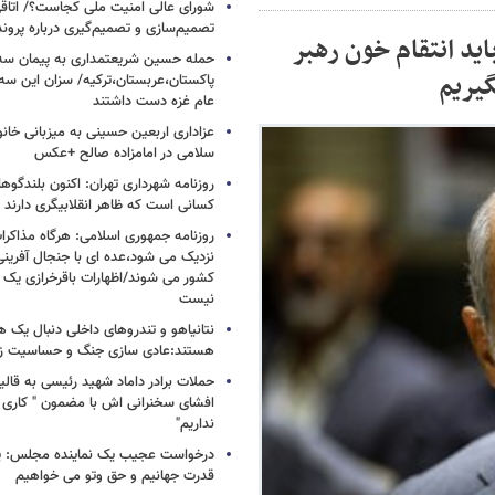
شورای عالی امنیت ملی کجاست؟/ اتاقی
تصمیم‌سازی و تصمیم‌گیری درباره پرو
ید انتقام خون رهبر
حمله حسین شریعتمداری به پیمان سه 
گیریم
پاکستان،عربستان،ترکیه/ سزان این سه
عام غزه دست داشتند
عزاداری اربعین حسینی به میزبانی خان
سلامی در امامزاده صالح +عکس
روزنامه شهرداری تهران: اکنون بلندگ
کسانی است که ظاهر انقلابیگری دارند
روزنامه جمهوری اسلامی: هرگاه مذاکرا
نزدیک می شود،عده ای با جنجال آفرینی
کشور می شوند/اظهارات باقرخرازی یک ا
نیست
نتانیاهو و تندروهای داخلی دنبال یک
هستند:عادی سازی جنگ و حساسیت زدا
حملات برادر داماد شهید رئیسی به قالیب
افشای سخنرانی اش با مضمون " کاری 
نداریم"
درخواست عجیب یک نماینده مجلس: یک
قدرت جهانیم و حق وتو می خواهیم