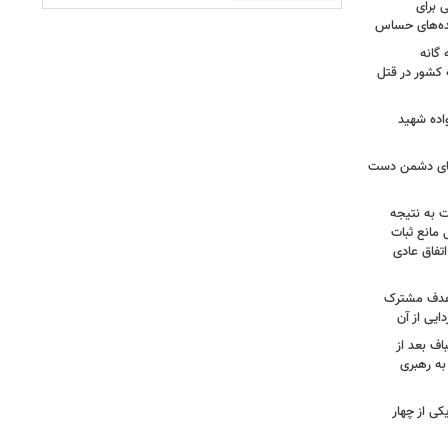
 برای
نده‌های حساس
گانه
 کشور در قتل
واده شهید
وهای دشمن دست
ت به نتیجه
 مانع ثبات
تفاق عادی
 هدف مشترک
یی از آن
اف بعد از
به رهبری
ی از چهار