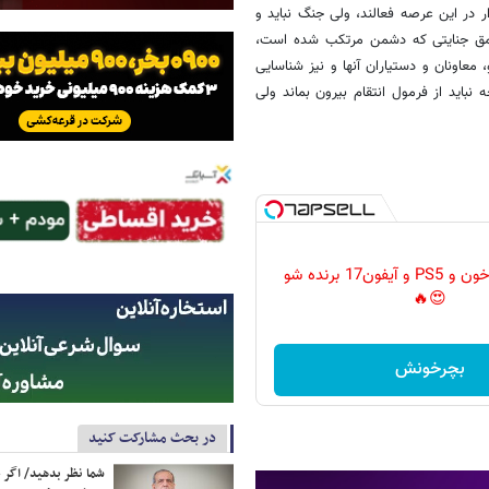
 در این عرصه فعالند، ولی جنگ نباید و
. عمق جنایتی که دشمن مرتکب شده است،
معاونان و دستیاران آنها و نیز شناسایی
نباید از فرمول انتقام بیرون بماند ولی
گردونه رو بچرخون و PS5 و آیفون17 برنده شو
😍🔥
بچرخونش
در بحث مشارکت کنید
شما نظر بدهید/ اگر خ