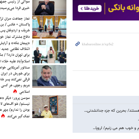
سوالی از رئیس جمه
خبری فردا می‌پرسیدی
نماز جماعت سران ترک
پاکستان + عکس / بن‌س
شریف و اردوغان پس ا
دفاع مشترک نماز خوا
«پیمان مکه» و آرایش
ائتلاف نظامی جدید 
برای تهران دارد؟ / مث
اسلام‌آباد علیه خلاء
سناتور آمریکایی خواه
برای شورش در ایران 
فرقی نمی‌کند پسر شاه 
مریم رجوی، هر کسی 
اسلامی
سوسن پرور: دیگر «عا
نیستم/ شو آف‌های لاز
بودن را ندارم/ مِهر هم
 هستند/ بحرین که جزء جدانشدنی…
نمک‌گیر می‌کند
 و خوب هم می زنیم/ اروپا…