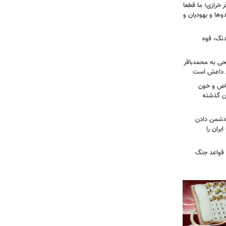
خرازی؛ ما قطعا
وها و یهودیان و
دنگ، قوه
طحی به محمدباقر
ی داعش است
صاص و خون
دن گذشته
ه دشمن دادن
یران را
 قواعد جنگ