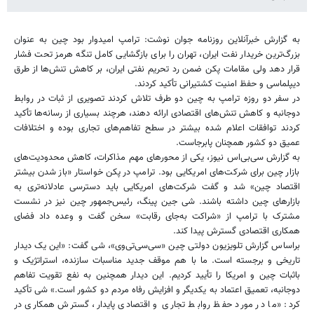
به گزارش خبرآنلاین روزنامه جوان نوشت: ترامپ امیدوار بود چین به عنوان
بزرگ‌ترین خریدار نفت ایران، تهران را برای بازگشایی کامل تنگه هرمز تحت فشار
قرار دهد ولی مقامات پکن ضمن رد تحریم نفتی ایران، بر کاهش تنش‌ها از طرق
دیپلماسی و حفظ امنیت کشتیرانی تأکید کردند.
در سفر دو روزه ترامپ به چین دو طرف تلاش کردند تصویری از ثبات در روابط
دوجانبه و کاهش تنش‌های اقتصادی ارائه دهند، هرچند بسیاری از رسانه‌ها تأکید
کردند توافقات اعلام شده بیشتر در سطح تفاهم‌های تجاری بوده و اختلافات
عمیق دو کشور همچنان پابرجاست.
به گزارش سی‌بی‌اس نیوز، یکی از محورهای مهم مذاکرات، کاهش محدودیت‌های
بازار چین برای شرکت‌های امریکایی بود. ترامپ در پکن خواستار «باز شدن بیشتر
اقتصاد چین» شد و گفت شرکت‌های امریکایی باید دسترسی عادلانه‌تری به
بازارهای چین داشته باشند. شی جین پینگ، رئیس‌جمهور چین نیز در نشست
مشترک با ترامپ از «شراکت به‌جای رقابت» سخن گفت و وعده داد فضای
همکاری اقتصادی گسترش پیدا کند.
براساس گزارش تلویزیون دولتی چین «سی‌سی‌تی‌وی»، شی گفت: «این یک دیدار
تاریخی و برجسته است. ما با ‏هم موقف جدید مناسبات سازنده، استراتژیک و
باثبات چین و امریکا را تأیید کردیم. این دیدار همچنین به نفع ‏تقویت تفاهم
دوجانبه، تعمیق اعتماد به یکدیگر و افزایش رفاه مردم دو کشور است.» شی تأکید
کرد: «ما در مورد حفظ روابط تجاری و اقتصادی پایدار، گسترش همکاری در