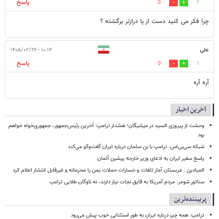
پاسخ
0
1
چرا فکر می کنید دست از پا درازتر برگشته ؟
علی
۱۰:۱۴ - ۱۴۰۵/۰۲/۲۶
پاسخ
0
1
آره آره
آخرین اخبار
وحشت از پیروزی السید در میشیگان؛ هشدار ترامپ: آخرین رئیس‌جمهور، جمهوری‌خواه خواهم
بود
شبکه سی‌بی‌اس: ترامپ با بن سلمان درباره ایران گفت‌وگو می‌کند
پاسخ سفیر ایران به ادعای وزیر خارجه پیشین آلمان
المیادین : عربستان آمار تلفات و خسارات حملات یمن را محرمانه و غیرقابل انتشار اعلام کرد
سناتور شومر: مردم آمریکا به قایق نجات نیاز دارند، نه ناوگان طلایی ترامپ
پربیننده‌ترین
ترامپ: همه چیز درباره ایران به طور استثنایی خوب پیش می‌رود