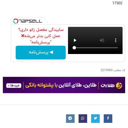
17302
ساییدگی مفصل زانو داری؟
عمل کنی بدتر می‌شه❌
"پرسش‌نامه"
◀ پرسش‌نامه
کد مطلب
2219583