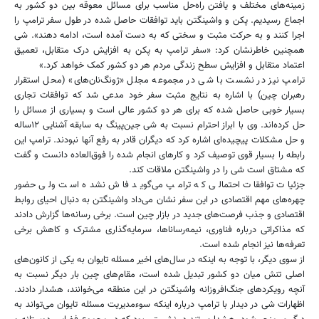
زمینه‌های مختلف و یافتن راه‌حل مناسب برای مسائل معوقه بین دو کشور به
اجماع رسیدیم. پکن و واشینگتن باید توافقات حاصل شده در طول سفر ترامپ را
اجرا کنند و به حرکت مثبت و سختی که به دست آمده است، ادامه دهند». شی
همچنین خاطرنشان کرد: «سفر ترامپ به پکن به افزایش درک متقابل، تعمیق
اعتماد متقابل و افزایش سطح زندگی مردم هر دو کشور کمک خواهد کرد.»
ترامپ نیز در نشست با شی در مجموعه مجلل «ژونگ‌نان‌های» (محل استقرار
رهبران چین) با اشاره به نتایج مثبت ‏سفر خود مدعی شد که توافقات تجاری
بسیار خوبی حاصل شده که برای هر دو کشور عالی است و بسیاری از مسائل را
حل کرده‌اند. وی با ابراز ‏احترام نسبت به شی جین‌پینگ به سابقه آشنایی ۱۲ساله
و حل مشکلات پیچیده‌ای اشاره کرد که دیگران قادر به ‏رفع آنها نبودند. ترامپ این
رابطه را بسیار قوی توصیف کرد و کارهای انجام شده را فوق‌العاده دانست و گفت
که مشتاق است شی را در واشینگتن ملاقات کند.
جزئیات توافقات احتمالی که ترامپ می‌گوید فاش نشده است ولی حضور
چهره‌های مهم اقتصادی در این سفر نشان می‌داد واشینگتن به دنبال احیای روابط
اقتصادی و جذب فرصت‌های جدید در بازار چین است. برخی رسانه‌ها گزارش دادند
که مذاکراتی درباره فناوری، نیمه‌رساناها، سرمایه‌گذاری مشترک و کاهش برخی
تعرفه‌ها نیز انجام شده است.
از سوی دیگر، با توجه به اینکه در سال‌های اخیر مسئله تایوان به یکی از کانون‌های
اصلی تنش میان دو کشور تبدیل شده است، مقام‌های چین بار دیگر نسبت به
آنچه رویکردهای جنگ‌افروزانه واشینگتن در این منطقه می‌خوانند، هشدار دادند.
اظهارات شی در دیدار با ترامپ درباره اینکه سوءمدیریت مسئله تایوان می‌تواند به