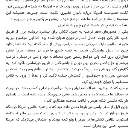
درگیری منجر شود، هشداری تند در نشستی بود که در مجموع فضایی دوستانه و
آرام داشت. با این حال، مارکو روبیو، وزیر خارجه امریکا به شبکه ان‌بی‌سی نیوز
گفت: «سیاست امریکا درباره تایوان تغییری نکرده است. چینی‌ها همیشه این
موضوع را مطرح می‌کنند ما هم موضع خود را روشن می‌کنیم و جلو می‌رویم.»
شکست ترامپ در همراه کردن چین علیه ایران
یکی از محورهای سفر ترامپ به چین، تلاش برای پیشبرد پرونده ایران از طریق
جلب نظر پکن جهت اعمال فشار بر تهران عنوان شده بود، اما این موضوع نیز به
نتیجه مطلوب طرف امریکایی نرسید. ترامپ پیش از سفر گفته بود که انتظار دارد
چین به دلیل وابستگی شدید به نفت خلیج فارس، در مسئله هرمز نقش
فعال‌تری بازی کند ولی موضع رسمی چین محتاطانه بود و شی در دیدار با ترامپ
بیشتر بر حل‌وفصل بحران بین تهران و واشینگتن از طریق دیپلماسی تأکید کرد. ‏به
گزارش گاردین، ‏شی جین پینگ در دیدار با ترامپ ‏بیشتر بر «آتش‌بس پایدار»، «حل
سیاسی بحران» و «جلوگیری از گسترش جنگ» تأکید کرد و عملاً از ورود به ‏تقابل
مستقیم با تهران خودداری کرد. ‏
ترامپ که در پیشبرد اهداف ضدایرانی خود موفقیت چندانی کسب نکرد، در نهایت
به حداقل‌ها بسنده کرده و مدعی شد: «شی جین‌پینگ وعده داده است در راستای
باز نگه داشتن تنگه هرمز با ایالات متحده همکاری کند.»
چین قبل از سفر ترامپ نیز بارها نشان داده بود که با راهبرد نظامی امریکا در تنگه
هرمز موافق نیست. پکن و روسیه حتی در شورای امنیت سازمان ملل قطعنامه
اسکورت نظامی کشتی‌ها در هرمز را وتو کرده بودند و استدلال می‌کردند که امریکا
مسبب اصلی این بحران است.