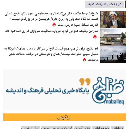
در بحث مشارکت کنید
شیخ‌نشین‌ها چگونه فکر می‌کنند؟/ مسجدجامعی: عمان تنها شیخ‌نشینی
است که نگاه متفاوتی به ایران دارد/ عربستان برادر بزرگ‌تر نیست؛
قدرت مسلط خلیج فارس است
سازمان وظیفه عمومی فراجا درباره معافیت سربازان فراری اطلاعیه داد
ابوالفتح: برای ترامپ مهم نیست تاج بر سر کار باشد یا عمامه/ آمریکا به
دنبال تغییر حکومت نیست/ عمان و عربستان در توقف حملات نقش
داشتند
وبگردی
خبرآنلاین
راه نو آنلاین
بازی آنلاین
قیمت تلویزیون سونی
مبل مینیمال