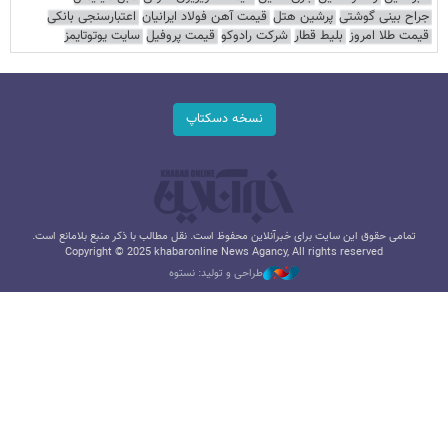
جراح بینی گوشتی
پرشین هتل
قیمت آهن فولاد ایرانیان
اعتبارسنجی بانکی
قیمت طلا امروز
بلیط قطار
شرکت رادوکو
قیمت پروفیل
سایت یوتوتایمز
نسخه دسکتاپ
تمامی حقوق این سایت برای خبرآنلاین محفوظ است. نقل مطالب با ذکر منبع بلامانع است.
Copyright © 2025 khabaronline News Agancy, All rights reserved
طراحی و تولید: نستوه