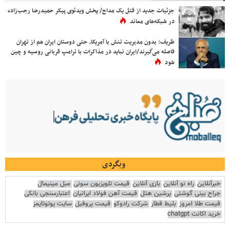
جزئیات جدید از قتل یک مداح/ پخش ویدئوی پیکر حمیدرضا رجب‌زاده
در شبکه‌های معاند
ظریف: بدون مدیریت تنش با آمریکا، حتی دوستان ایران هم از تهران
فاصله می‌گیرند/ایران نباید در مذاکرات با ترامپ قربانی روسیه و چین
شود
وبگردی
خبرآنلاین
راه نو آنلاین
بازی آنلاین
قیمت تلویزیون سونی
مبل مینیمال
جراح بینی گوشتی
پرشین هتل
قیمت آهن فولاد ایرانیان
اعتبارسنجی بانکی
قیمت طلا امروز
بلیط قطار
شرکت رادوکو
قیمت پروفیل
سایت یوتوتایمز
خرید اکانت chatgpt