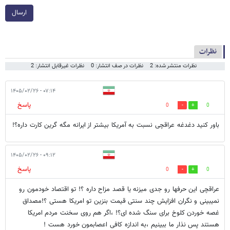
ارسال
نظرات
نظرات منتشر شده: 2
نظرات در صف انتشار: 0
نظرات غیرقابل انتشار: 2
۰۷:۱۴ - ۱۴۰۵/۰۲/۲۶
پاسخ
0
0
باور کنید دغدغه عراقچی نسبت به آمریکا بیشتر از ایرانه مگه گرین کارت داره؟!
۰۹:۱۲ - ۱۴۰۵/۰۲/۲۶
پاسخ
0
0
عراقچی این حرفها رو جدی میزنه یا قصد مزاح داره ؟! تو اقتصاد خودمون رو
نمیبینی و نگران افزایش چند سنتی قیمت بنزین تو امریکا هستی ؟!مصداق
غصه خوردن کلوخ برای سنگ شده ای؟! ،اگر هم روی سخنت مردم امریکا
هستند پس نذار ما ببینیم ،به اندازه کافی اعصابمون خورد هست !