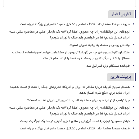
آخرین اخبار
ظریف مجددا هشدار داد: ائتلاف اسلامی تشکیل دهید؛ «اسرائیل بزرگ» در راه است
اردوغان این توافقنامه را با چه مجوزی امضا کرد؟/به یک بازیگر اصلی در محاصره علنی علیه
ایران تبدیل شدیم/ آیا می‌خواهیم وارد جنگ با تهران شویم؟
واکنش ریاض و صنعاء به بیانیه شورای امنیت
منتقدان کنوانسیون خزر چه می‌گویند؟ / بهمن: از مشغولیت نهادها سوءاستفاده کرده‌اند و
مسائل را شکل دیگر نشان می‌دهند / رسانه‌ها را از نقد منع کرده‌اند
فرمانده سنتکام وارد اسرائیل شد
پربیننده‌ترین
هشدار صریح ظریف درباره مذاکرات ایران و آمریکا؛ اهرم‌های جنگ را مفت از دست ندهید/
ایران نباید برای «دفع شر» امتیاز بدهد
چرا ترامپ از تهدید خود برای حمله به تاسیسات زیربنایی ایران عقب نشست؟
اردوغان این توافقنامه را با چه مجوزی امضا کرد؟/به یک بازیگر اصلی در محاصره علنی علیه
ایران تبدیل شدیم/ آیا می‌خواهیم وارد جنگ با تهران شویم؟
دیاکو حسینی: ایران به لحاظ فیزیکی و مادی دارای قدرتی در حد یک ابرقدرت نیست
ظریف مجددا هشدار داد: ائتلاف اسلامی تشکیل دهید؛ «اسرائیل بزرگ» در راه است