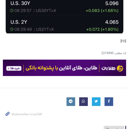
315
کد مطلب
2219590