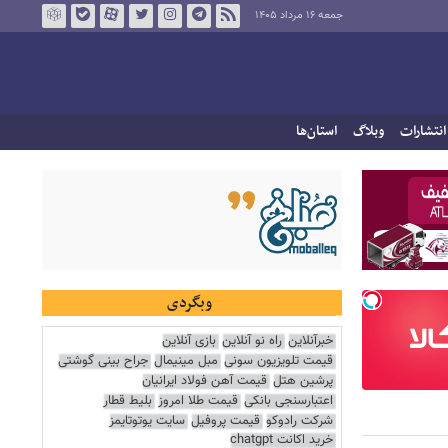
جمعه ۱۶ مرداد ۱۴۰۵
انتشارات
وبلاگ
استان‌ها
وبگردی
خبرآنلاین
راه نو آنلاین
بازی آنلاین
قیمت تلویزیون سونی
مبل مینیمال
جراح بینی گوشتی
پرشین هتل
قیمت آهن فولاد ایرانیان
اعتبارسنجی بانکی
قیمت طلا امروز
بلیط قطار
شرکت رادوکو
قیمت پروفیل
سایت یوتوتایمز
خرید اکانت chatgpt