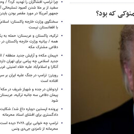
چرا ترامپ افشاگران را تهدید کرد؟ / و
سفید از بر ملا شدن کمبود تسلیحاتی آ
منوکی که بود؟
جمهور آمریکا در مورد مقصر بودن بایدن
سخنگوی وزارت خارجه پاکستان: اسلام‌آ
با افغانستان نیست
ترکیه، پاکستان و عربستان: حمله به ی
همه / بیانیه وزارت خارجه پاکستان د
دفاعی مشترک مکه
«پیمان مکه» و آرایش جدید منطقه / ائ
جدید اسلامی چه پیامی برای تهران دار
آنکارا و اسلام‌آباد علیه خلاء امنیتی غرب
افتاده است
اردوغان در جده و شهباز شریف در مکه/ 
پیمان دفاعی سه جانبه ترکیه، عربستان
شود
پرونده اپستین دوباره داغ شد/ شکایت 
دادگستری برای افشای اسناد محرمانه
ترامپ چه خوابی برای ۲۸
محرمانه از نامزدی جی‌دی ونس