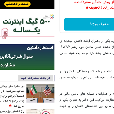
 از روش خانگی سفیدکننده
دان50%تخفیف🔥
تخفیف ویژه!
ی، یکی از رهبران ارشد داعش نیجریه ای
بود که در سال ۱۹۸۲ در ایالت بورنو متولد شد. بنا بر گزارش‌ها، وی پس از کشته شدن مامان نور، رهبر ISWAP
ال ۲۰۱۸، در استان آفریقای غربی داعش رشد کرد و به یک شبه نظامی
 شناسایی شد که وابستگان داعش را در
 لیبی فرستاد، علی‌رغم رد درخواست‌های
در بحث مشارکت کنید
ابوالفتح: حتی زمانی 
مذاکره نمی‌کنیم، در 
 بر عملیات و شبکه های تامین مالی در
هستیم/ برجام برای ای
ظارت می‌کرد. این دفتر به عنوان یکی از
چون برجام به سود ایرا
 مالی بین شاخه‌های داعش را بر عهده
خارج شد
راز دشمنی وزیرخارجه 