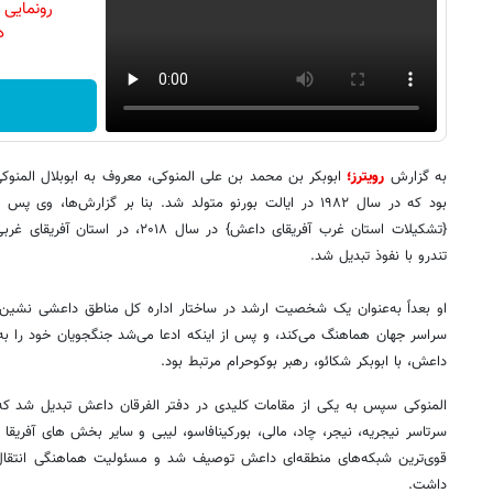
رونمایی
دن
به گزارش
رویترز؛
ابوبکر بن محمد بن علی المنوکی، معروف به ابوبلال المنوک
{تشکیلات استان غرب آفریقای داعش} در س
تندرو با نفوذ تبدیل شد.
او بعداً به‌عنوان یک شخصیت ارشد در ساختار اداره کل مناطق داعشی نشین
سراسر جهان هماهنگ می‌کند، و پس از اینکه ادعا می‌شد جنگجویان خود را به
داعش، با ابوبکر شکائو، رهبر بوکوحرام مرتبط بود.
المنوکی سپس به یکی از مقامات کلیدی در دفتر الفرقان داعش تبدیل شد که
سرتاسر نیجریه، نیجر، چاد، مالی، بورکینافاسو، لیبی و سایر بخش های آفریقا ن
قوی‌ترین شبکه‌های منطقه‌ای داعش توصیف شد و مسئولیت هماهنگی انتقال
داشت.