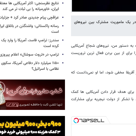
نتایج نظرسنجی: اکثر آمریکایی ها معت
ایران، خاورمیانه را بی ثبات تر می کند
عراقچی پیام جدیدی صادر کرد + جزئیات
ش در یک ماموریت مشترک بین نیروهای
رسانه پاکستانی: واشنگتن در باتلاق ایرا
است
سندرز: ترامپ فاسد، آمریکا را وارد یک 
 به دستور من، نیروهای شجاع آمریکایی
کرده است
ا برای از بین بردن فعال ترین تروریست
ترامپ در «تروث سوشال» اعلام پیروزی 
۱۱۵۰ میلیارد دلار دفاعی آمریکا، سکو
نظامی با اسرائیل؟
آفریقا مخفی شود، اما او نمی‌دانست که
ت برای هدف قرار دادن آمریکایی ها کمک
. با تشکر از دولت نیجریه برای مشارکت