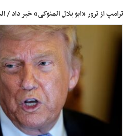
ترامپ از ترور «ابو بلال المنوکی» خبر داد / ال