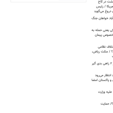
حشت در کاخ
مریکا / رئیس
 دروغ می‌گوید
باد خواهان جنگ
کی یعنی حمله به
ر خصوص پیمان
تلاف نظامی
د؟ / مثلث ریاض،
رویترز: ترامپ در جنگ علیه ایران بر سر ۲ راهی بدی گیر
انتظار می‌رود
 و پاکستان امضا
علیه وزارت
۲۰ دیده است؟/ حمایت