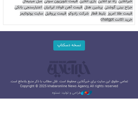
خبرآنلاین
راه نو آنلاین
بازی آنلاین
قیمت تلویزیون سونی
مبل مینیمال
جراح بینی گوشتی
پرشین هتل
قیمت آهن فولاد ایرانیان
اعتبارسنجی بانکی
قیمت طلا امروز
بلیط قطار
شرکت رادوکو
قیمت پروفیل
سایت یوتوتایمز
خرید اکانت chatgpt
نسخه دسکتاپ
تمامی حقوق این سایت برای خبرآنلاین محفوظ است. نقل مطالب با ذکر منبع بلامانع است.
Copyright © 2025 khabaronline News Agancy, All rights reserved
طراحی و تولید: نستوه