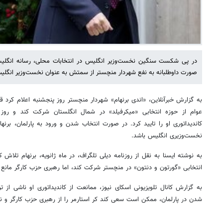
در پی شکست سنگین نخست‌وزیر انگلیس در انتخابات محلی، رسانه انگلیسی
صورت داوطلبانه به نفع شهردار منچستر از سمتش به عنوان نخست‌وزیر انگلیس 
به گزارش خبرآنلاین، «اندی برنهام» شهردار منچستر روز پنجشنبه اعلام کرد ق
عوام از حوزه انتخابی «میکرفیلد» در شمال انگلستان شرکت کند و روز
کاندیداتوری او را تایید کرد. در صورت انتخاب شدن و ورود به پارلمان، برنها
نخست‌وزیری انگلیس باشد.
به نوشته ایسنا به نقل از روزنامه دیلی تلگراف، در ماه ژانویه، برنهام تلاش کر
انتخابی «گورتون و دنتون» در منچستر شرکت کند، اما رهبری حزب کارگر مانع ا
به گزارش کانال تلویزیونی اسکای نیوز، ممانعت از کاندیداتوری او ناشی از 
شدن در پارلمان، ممکن است سعی کند کر استارمر را از رهبری حزب کارگر و نخ