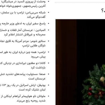
وحشت از پیروزی السید در میشیگان؛ 
آخرین رئیس‌جمهور، جمهوری‌خواه خواه
؟
شبکه سی‌بی‌اس: ترامپ با بن سلمان درب
گفت‌وگو می‌کند
پاسخ سفیر ایران به ادعای وزیر خارجه 
المیادین : عربستان آمار تلفات و خسار
محرمانه و غیرقابل انتشار اعلام کرد
سناتور شومر: مردم آمریکا به قایق نجات 
ناوگان طلایی ترامپ
ترامپ: همه چیز درباره ایران به طور ا
پیش می‌رود
کانادا دو مظنون تیراندازی در نزدیکی کن
بازداشت کرد
صنعا: مسئولیت پیامدهای تشدید تنش 
عربستان است
یونیفل
لبنان شلیک کرده است
ملوانان ناو هواپیمابر آبراهام لینکلن ا
شدید روحیه رنج می‌برند