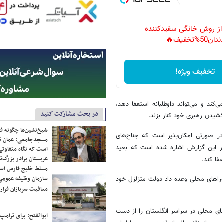
 از روش خانگی سفیدکننده
دان50%تخفیف🔥
تخفیف ویژه!
ی‌کند و می‌تواند داوطلبانه استعفا دهد،
در بحث مشارکت کنید
کشیدن رهبری خود کنار بزند.
شیخ‌نشین‌ها چگونه فک
ر صورتی امکان‌پذیر است که جناح‌های
مسجدجامعی: عمان تن
در این گزارش اشاره شده است که بعید
است که نگاه متفاوتی 
عربستان برادر بزرگ‌
ا کند.
مسلط خلیج فارس ا
سازمان وظیفه عمومی 
راهای محلی وعده داد دولت متزلزل خود
معافیت سربازان فراری
 شنبه، حزب کارگر بیش از هزار و ۱۰۰ کرسی شوراهای محلی در سراسر انگلستان را از دست
ابوالفتح: برای ترامپ