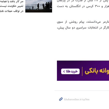
داد، کنترل چندین شورای محلی را که دهه‌ها در اختیار داشت واگذار کرد و پس از ۲۷ سال از قدرت در در پارلمان
سر کار باشد یا عمامه/
تغییر حکومت نیست/ 
محلی ولز کنار رفت. در مقابل، حزب ضد مهاجرت «اصلاح بریتانیا» بیش از هزار و ۳۰۰ کرسی در انگلستان به دست
در توقف حملات نقش
ارمر می‌دانستند، پیام روشنی از سوی
ارگر در انتخابات سراسری دو سال پیش،