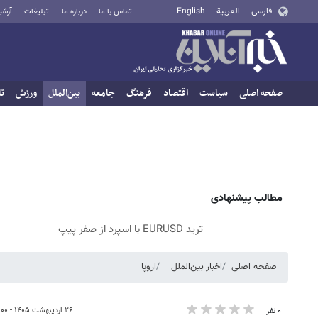
فارسی
العربية
English
تماس با ما
درباره ما
تبلیغات
آرشی
صفحه اصلی
سیاست
اقتصاد
فرهنگ
جامعه
بین‌الملل
ورزش
تا
مطالب پیشنهادی
ترید EURUSD با اسپرد از صفر پیپ
صفحه اصلی
اخبار بین‌الملل
اروپا
۲۶ اردیبهشت ۱۴۰۵ - ۰۹:۰۰
۰ نفر