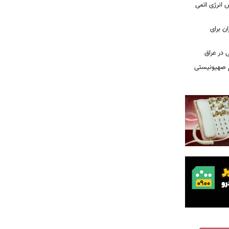
س انرژی اتمی
ن برای
 در عراق
یم صهیونیستی