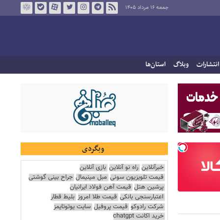
جمعه ۱۶ مرداد ۱۴۰۵
انتشارات
وبلاگ
استان‌ها
وبگردی
خبرآنلاین
راه نو آنلاین
بازی آنلاین
قیمت تلویزیون سونی
مبل مینیمال
جراح بینی گوشتی
پرشین هتل
قیمت آهن فولاد ایرانیان
اعتبارسنجی بانکی
قیمت طلا امروز
بلیط قطار
شرکت رادوکو
قیمت پروفیل
سایت یوتوتایمز
خرید اکانت chatgpt