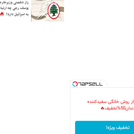
راز دشمنی وزیرخارجه 
یوسف رجی چه ارتباط
به اسرائیل دارد؟
 از روش خانگی سفیدکننده
دان50%تخفیف🔥
تخفیف ویژه!