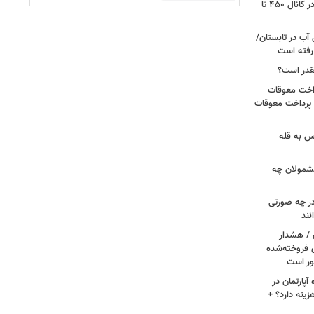
گزارشی از بازار برنج؛ قیمت‌ها همچنان در کانال ۴۵۰ تا
آب در تابستان/
ا رفته است
قدر است؟
داخت معوقات
 پرداخت معوقات
س به قله
 مشمولان چه
ر چه صورتی
نند
ن / هشدار
 فروخته‌شده
ور است
پارتمان در
هزینه دارد؟ +