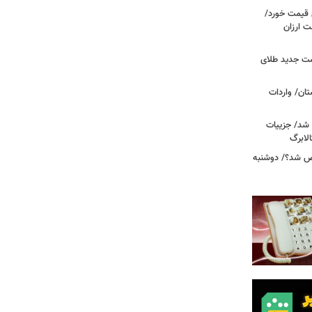
ونی قیمت خورد/
وشت ارزان
مت جدید طلای
ان/ واردات
 شد/ جزییات
لابرگ
ص شد؟/ دوشنبه