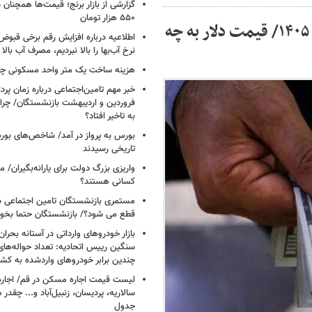
۵۵۰ هزار تومان
قیمت دلار بازار آزاد امروز شنبه ۲۶ اردیبهشت ۱۴۰۵/ قیمت دلار به چه
اطلاعیه درباره افزایش رقم برخی قبوض 
نرخ آب‌بها را بالا نبردیم، مصرف آب بال
هزینه ساخت یک متر واحد مسکونی چ
خبر مهم تامین‌اجتماعی درباره زمان پر
فروردین و اردیبهشت بازنشستگان/ چرا
به تاخیر افتاد؟
بورس به پرواز در آمد/ شاخص‌های بور
تاریخی رسیدند
واریزی بزرگ دولت برای یارانه‌بگیران/
کسانی هستند؟
مستمری بازنشستگان تامین اجتماعی د
قطع می شود؟/ بازنشستگان حتما بخوا
بازار خودروهای وارداتی در آستانه بحرا
سنگین رییس اتحادیه: تعداد حواله‌های
چندین برابر خودروهای واردشده به کش
لیست قیمت اجاره مسکن در قم/ اجاره آ
سالاریه، پردیسان، زنبیل‌آباد و... چقدر 
جدول