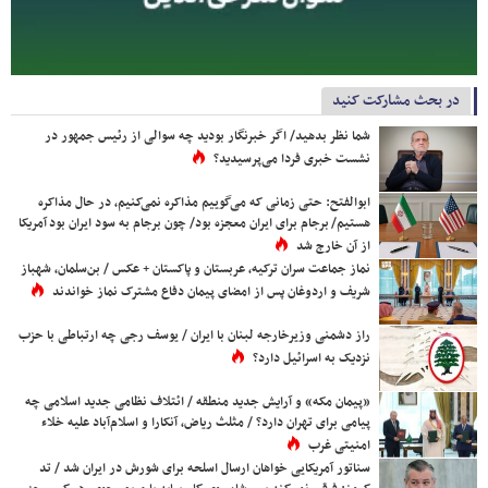
در بحث مشارکت کنید
شما نظر بدهید/ اگر خبرنگار بودید چه سوالی از رئیس جمهور در
نشست خبری فردا می‌پرسیدید؟
ابوالفتح: حتی زمانی که می‌گوییم مذاکره نمی‌کنیم، در حال مذاکره
هستیم/ برجام برای ایران معجزه بود/ چون برجام به سود ایران بود آمریکا
از آن خارج شد
نماز جماعت سران ترکیه، عربستان و پاکستان + عکس / بن‌سلمان، شهباز
شریف و اردوغان پس از امضای پیمان دفاع مشترک نماز خواندند
راز دشمنی وزیرخارجه لبنان با ایران / یوسف رجی چه ارتباطی با حزب
نزدیک به اسرائیل دارد؟
«پیمان مکه» و آرایش جدید منطقه / ائتلاف نظامی جدید اسلامی چه
پیامی برای تهران دارد؟ / مثلث ریاض، آنکارا و اسلام‌آباد علیه خلاء
امنیتی غرب
سناتور آمریکایی خواهان ارسال اسلحه برای شورش در ایران شد / تد