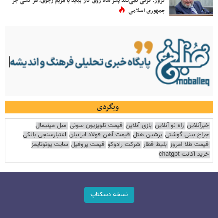
کروز: فرقی نمی‌کند پسر شاه روی کار بیاید یا مریم رجوی، هر کسی جز
جمهوری اسلامی
وبگردی
خبرآنلاین
راه نو آنلاین
بازی آنلاین
قیمت تلویزیون سونی
مبل مینیمال
جراح بینی گوشتی
پرشین هتل
قیمت آهن فولاد ایرانیان
اعتبارسنجی بانکی
قیمت طلا امروز
بلیط قطار
شرکت رادوکو
قیمت پروفیل
سایت یوتوتایمز
خرید اکانت chatgpt
نسخه دسکتاپ