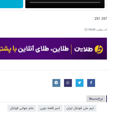
257 251
کد مطلب
2219648
برچسب‌ها
تیم ملی فوتبال ایران
امیر قلعه نویی
جام جهانی فوتبال