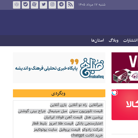
شنبه ۱۷ مرداد ۱۴۰۵
انتشارات
وبلاگ
استان‌ها
وبگردی
خبرآنلاین
راه نو آنلاین
بازی آنلاین
قیمت تلویزیون سونی
مبل مینیمال
جراح بینی گوشتی
پرشین هتل
قیمت آهن فولاد ایرانیان
اعتبارسنجی بانکی
قیمت طلا امروز
بلیط قطار
شرکت رادوکو
قیمت پروفیل
سایت یوتوتایمز
خرید اکانت chatgpt