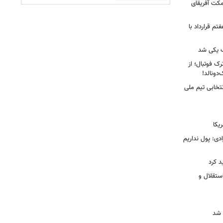
کت آفریقای
تم قرارداد با
 یکی شد
ک فوتبال؛ از
تخابی تیم ملی
یکا
دی: پول نداریم
د کرد
ستقلال و
 شد