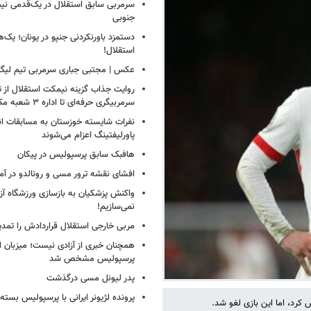
سرمربی سابق استقلال در یک‌قدمی نیم
جنوبی
دستمزد باورنکردنی جنپو در یونان؛ یک‌هف
استقلال!
عکس | مجتبی جباری سرمربی تیم لیگ
روایت جذاب گزینه نیمکت استقلال از تر
سرمربیگری حرفه‌ای تا اداره ۳ شعبه مک‌دونالد!
نفرات شایسته خوزستان به مسابقات ان
پاورلیفتینگ اعزام می‌شوند
هافبک سابق پرسپولیس در پیکان
افشای نقشه ترور مسی و رونالدو در آمر
واکنش پزشکیان به بازسازی ورزشگاه آزا
نمی‌سازیم!
مربی خارجی استقلال قراردادش را تمدی
همچنان خبری از آزادی نیست؛ میزبان ا
پرسپولیس مشخص شد
پدر لیونل مسی درگذشت
پرونده لژیونر ایرانی با پرسپولیس بسته
 کرد، اما این بازی لغو شد.