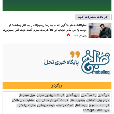
در بحث مشارکت کنید
اعترافات دختر بلاگری که حمیدرضا رجب‌زاده را به قتل رسانده/ او
مرتب به من تذکر حجاب می‌داد/دوست پسرم گفت بابت قتل بسیجی‌ها
پول می‌دهند
وبگردی
خبرآنلاین
راه نو آنلاین
بازی آنلاین
قیمت تلویزیون سونی
مبل مینیمال
جراح بینی گوشتی
پرشین هتل
قیمت آهن فولاد ایرانیان
اعتبارسنجی بانکی
قیمت طلا امروز
بلیط قطار
شرکت رادوکو
قیمت پروفیل
سایت یوتوتایمز
خرید اکانت chatgpt