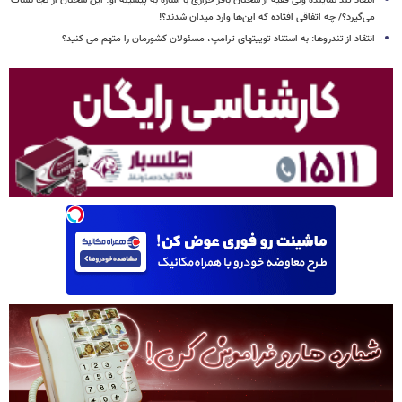
انتقاد تند نماینده ولی فقیه از سخنان باقر خرازی با اشاره به پیشینه او؛ این سخنان از کجا نشأت
می‌گیرد؟/ چه اتفاقی افتاده که این‌ها وارد میدان شدند؟!
انتقاد از تندروها: به استناد توییتهای ترامپ، مسئولان کشورمان را متهم می کنید؟