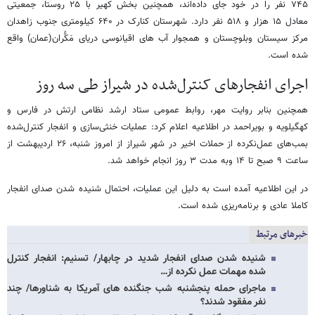
۷۴۵ نفر را در خود جای داده‌اند، همچنین بخش کهیر با ۲۵ روستا، جمعیتی
معادل ۱۵ هزار و ۵۱۸ نفر دارد. شهرستان کنارک در ۶۴۰ کیلومتری جنوب زاهدان
مرکز سیستان وبلوچستان و همجوار آب های اقیانوسی دریای مَکُّران(عمان) واقع
شده است.
اجرای انفجارهای کنترل‌شده در شیراز طی سه روز
همچنین بنابر روایت مهر، روابط عمومی ستاد ارشد نظامی ارتش در فارس و
کهگیلویه و بویراحمد در اطلاعیه اعلام کرد: عملیات خنثی‌سازی و انفجار کنترل‌شده‌
بمب‌های عمل‌نکرده از حملات اخیر در شهر شیراز از امروز شنبه، ۲۶ اردیبهشت از
ساعت ۹ صبح تا ۱۴ وبه مدت ۳ روز انجام خواهد شد.
در این اطلاعیه آمده است به دلیل این عملیات، احتمال شنیده شدن صدای انفجار
کاملا عادی و برنامه‌ریزی شده است.
خبرهای مرتبط
شنیده شدن صدای انفجار شدید در چابهار/ تسنیم: انفجار کنترل
شده مهمات عمل نکرده از…
ماجرای حمله پنجشنبه شب جنگنده های آمریکا به شناورها/ چند
نفر مفقود شدند؟