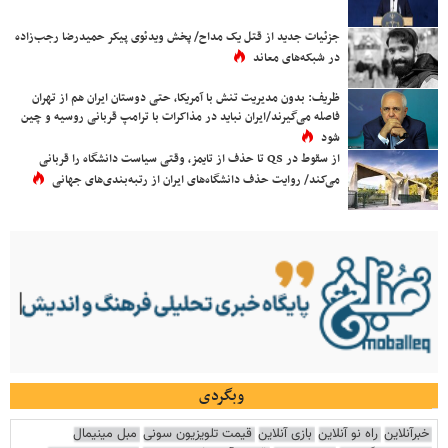
جزئیات جدید از قتل یک مداح/ پخش ویدئوی پیکر حمیدرضا رجب‌زاده
در شبکه‌های معاند
ظریف: بدون مدیریت تنش با آمریکا، حتی دوستان ایران هم از تهران
فاصله می‌گیرند/ایران نباید در مذاکرات با ترامپ قربانی روسیه و چین
شود
از سقوط در QS تا حذف از تایمز، وقتی سیاست دانشگاه را قربانی
می‌کند/ روایت حذف دانشگاه‌های ایران از رتبه‌بندی‌های جهانی
وبگردی
خبرآنلاین
راه نو آنلاین
بازی آنلاین
قیمت تلویزیون سونی
مبل مینیمال