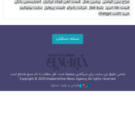
جراح بینی گوشتی
پرشین هتل
قیمت آهن فولاد ایرانیان
اعتبارسنجی بانکی
قیمت طلا امروز
بلیط قطار
شرکت رادوکو
قیمت پروفیل
سایت یوتوتایمز
خرید اکانت chatgpt
نسخه دسکتاپ
تمامی حقوق این سایت برای خبرآنلاین محفوظ است. نقل مطالب با ذکر منبع بلامانع است.
Copyright © 2025 khabaronline News Agancy, All rights reserved
طراحی و تولید: نستوه