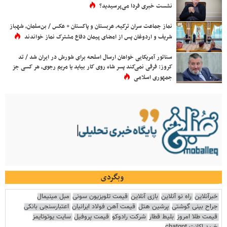
نشست خبری فردا می‌پرسیدید؟
نماز جماعت سران ترکیه، عربستان و پاکستان + عکس / بن‌سلمان، شهباز
شریف و اردوغان پس از امضای پیمان دفاع مشترک نماز خواندند
سناتور آمریکایی خواهان ارسال اسلحه برای شورش در ایران شد / تد
کروز: فرقی نمی‌کند پسر شاه روی کار بیاید یا مریم رجوی، هر کسی جز
جمهوری اسلامی
وبگردی
خبرآنلاین
راه نو آنلاین
بازی آنلاین
قیمت تلویزیون سونی
مبل مینیمال
جراح بینی گوشتی
پرشین هتل
قیمت آهن فولاد ایرانیان
اعتبارسنجی بانکی
قیمت طلا امروز
بلیط قطار
شرکت رادوکو
قیمت پروفیل
سایت یوتوتایمز
خرید اکانت chatgpt