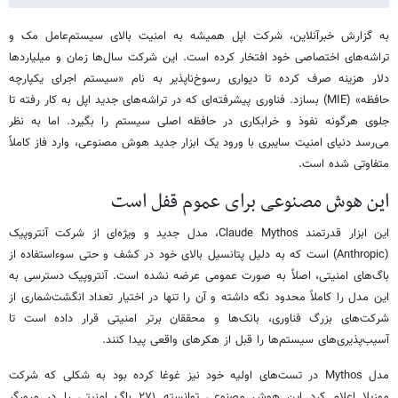
به گزارش خبرآنلاین، شرکت اپل همیشه به امنیت بالای سیستم‌عامل مک و
تراشه‌های اختصاصی خود افتخار کرده است. این شرکت سال‌ها زمان و میلیاردها
دلار هزینه صرف کرده تا دیواری رسوخ‌ناپذیر به نام «سیستم اجرای یکپارچه
حافظه» (MIE) بسازد. فناوری پیشرفته‌ای که در تراشه‌های جدید اپل به کار رفته تا
جلوی هرگونه نفوذ و خرابکاری در حافظه اصلی سیستم را بگیرد. اما به نظر
می‌رسد دنیای امنیت سایبری با ورود یک ابزار جدید هوش مصنوعی، وارد فاز کاملاً
متفاوتی شده است.
این هوش مصنوعی برای عموم قفل است
این ابزار قدرتمند Claude Mythos، مدل جدید و ویژه‌ای از شرکت آنتروپیک
(Anthropic) است که به دلیل پتانسیل بالای خود در کشف و حتی سوءاستفاده از
باگ‌های امنیتی، اصلاً به صورت عمومی عرضه نشده است. آنتروپیک دسترسی به
این مدل را کاملاً محدود نگه داشته و آن را تنها در اختیار تعداد انگشت‌شماری از
شرکت‌های بزرگ فناوری، بانک‌ها و محققان برتر امنیتی قرار داده است تا
آسیب‌پذیری‌های سیستم‌ها را قبل از هکرهای واقعی پیدا کنند.
مدل Mythos در تست‌های اولیه خود نیز غوغا کرده بود به شکلی که شرکت
موزیلا اعلام کرد این هوش مصنوعی توانسته ۲۷۱ باگ امنیتی را در مرورگر