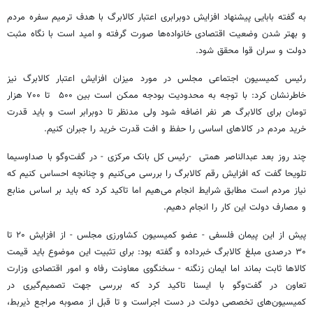
به گفته بابایی پیشنهاد افزایش دوبرابری اعتبار کالابرگ با هدف ترمیم سفره مردم
و بهتر شدن وضعیت اقتصادی خانواده‌ها صورت گرفته و امید است با نگاه مثبت
دولت و سران قوا محقق شود.
رئیس کمیسیون اجتماعی مجلس در مورد میزان افزایش اعتبار کالابرگ نیز
خاطرنشان کرد: با توجه به محدودیت بودجه ممکن است بین ۵۰۰ تا ۷۰۰ هزار
تومان برای کالابرگ هر نفر اضافه شود ولی مدنظر تا دوبرابر است و باید قدرت
خرید مردم در کالاهای اساسی را حفظ و افت قدرت خرید را جبران کنیم.
چند روز بعد عبدالناصر همتی -رئیس کل بانک مرکزی - در گفت‌وگو با صداوسیما
تلویحا گفت که افزایش رقم کالابرگ را بررسی می‌کنیم و چنانچه احساس کنیم که
نیاز مردم است مطابق شرایط انجام می‌هیم اما تاکید کرد که باید بر اساس منابع
و مصارف دولت این کار را انجام دهیم.
پیش از این پیمان فلسفی - عضو کمیسیون کشاورزی مجلس - از افزایش ۲۰ تا
۳۰ درصدی مبلغ کالابرگ خبرداده و گفته بود: برای تثبیت این موضوع باید قیمت
کالاها ثابت بماند اما ایمان زنگنه - سخنگوی معاونت رفاه و امور اقتصادی وزارت
تعاون در گفت‌وگو با ایسنا تاکید کرد که بررسی جهت تصمیم‌گیری در
کمیسیون‌های تخصصی دولت در دست اجراست و تا قبل از مصوبه مراجع ذیربط،