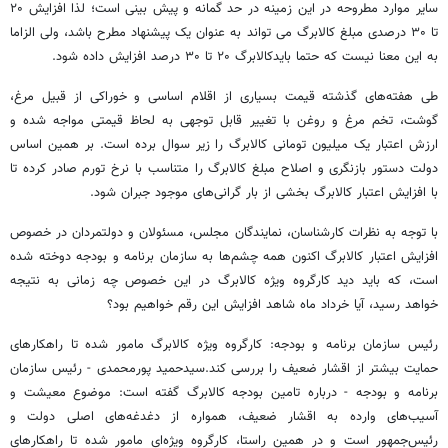
سایر موارد مطروحه در این زمینه در حد گمانه و پیش بینی است؛ لذا افزایش ۲۰
تا ۳۰ درصدی مبلغ کالابرگ می تواند به عنوان یک پیشنهاد مطرح باشد، ولی الزاما
به این معنا نیست که حتما بایدکالابرگ ۲۰ تا ۳۰ درصد افزایش داده شود.
طی هفته‌های گذشته قیمت بسیاری از اقلام اساسی و خوراکی از قبیل مرغ،
گوشت، تخم مرغ و روغن با تغییر قابل توجهی به لحاظ قیمتی مواجه شده و
ارزش اعتبار یک میلیون تومانی کالابرگ را زیر سوال برده است. بر همین اساس
دولت دستور بازنگری و اصلاح مبلغ کالابرگ را متناسب با نرخ تورم صادر کرده تا
با افزایش اعتبار کالابرگ بخشی از بار گرانی‌های موجود جبران شود.
با توجه به نظرات کارشناسان، نمایندگان مجلس، مسئولان و دولتمردان در خصوص
افزایش اعتبار کالابرگ اکنون همه چشم‌ها به سازمان برنامه و بودجه دوخته شده
است، که باید دید کارگروه ویژه کالابرگ در این خصوص چه زمانی به نتیجه
خواهد رسید، آیا خرداد ماه شاهد افزایش این رقم خواهیم بود؟
رئیس سازمان برنامه و بودجه: کارگروه ویژه‌ کالابرگ مامور شده تا راهکارهای
حمایت بیشتر از اقشار ضعیف را بررسی کند.سیدحمید پورمحمدی - رئیس سازمان
برنامه و بودجه - درباره تامین بودجه کالابرگ گفته است: موضوع معیشت و
آسیب‌های وارده به اقشار ضعیف، همواره از دغدغه‌های اصلی دولت و
رئیس‌جمهور است و در همین راستا، کارگروه ویژه‌ای مامور شده تا راهکارهای