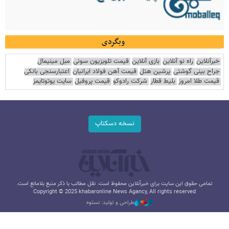
وبگردی
خبرآنلاین
راه نو آنلاین
بازی آنلاین
قیمت تلویزیون سونی
مبل مینیمال
جراح بینی گوشتی
پرشین هتل
قیمت آهن فولاد ایرانیان
اعتبارسنجی بانکی
قیمت طلا امروز
بلیط قطار
شرکت رادوکو
قیمت پروفیل
سایت یوتوتایمز
نسخه دسکتاپ
تمامی حقوق این سایت برای خبرآنلاین محفوظ است. نقل مطالب با ذکر منبع بلامانع است.
Copyright © 2025 khabaronline News Agancy, All rights reserved
طراحی و تولید: نستوه