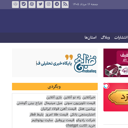
جمعه ۱۶ مرداد ۱۴۰۵
انتشارات
وبلاگ
استان‌ها
وبگردی
خبرآنلاین
راه نو آنلاین
بازی آنلاین
قیمت تلویزیون سونی
مبل مینیمال
جراح بینی گوشتی
پرشین هتل
قیمت آهن فولاد ایرانیان
اعتبارسنجی بانکی
قیمت طلا امروز
بلیط قطار
شرکت رادوکو
قیمت پروفیل
سایت یوتوتایمز
خرید اکانت chatgpt