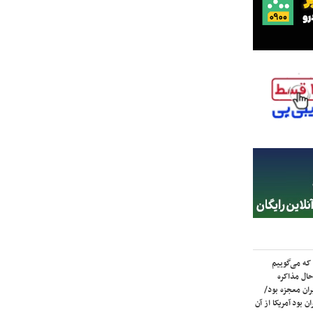
که می‌گوییم
حال مذاکره
ران معجزه بود/
ن بود آمریکا از آن