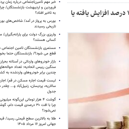
خبر مهم تامین‌اجتماعی درباره زمان پر
فروردین و اردیبهشت بازنشستگان/ چرا
آقای همتی چگونه محاسبه کردید؟ / نرخ ارز ۱۰ درصد افزایش یافته یا
به تاخیر افتاد؟
بورس به پرواز در آمد/ شاخص‌های بور
تاریخی رسیدند
واریزی بزرگ دولت برای یارانه‌بگیران/
کسانی هستند؟
مستمری بازنشستگان تامین اجتماعی د
قطع می شود؟/ بازنشستگان حتما بخوا
بازار خودروهای وارداتی در آستانه بحرا
سنگین رییس اتحادیه: تعداد حواله‌های
چندین برابر خودروهای واردشده به کش
لیست قیمت اجاره مسکن در قم/ اجاره آ
سالاریه، پردیسان، زنبیل‌آباد و... چقدر 
جدول
گوشت ۴ هزار تومانی این‌گونه میلی
چرا با افت ۳۰ درصدی قیمت دام، گ
نمی‌شود؟
طلا به بالاترین سطح قیمتی رسید/ قی
جهانی امروز ۱۶ مرداد ۱۴۰۵