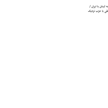
لبنان با ایران /
ی با حزب نزدیک