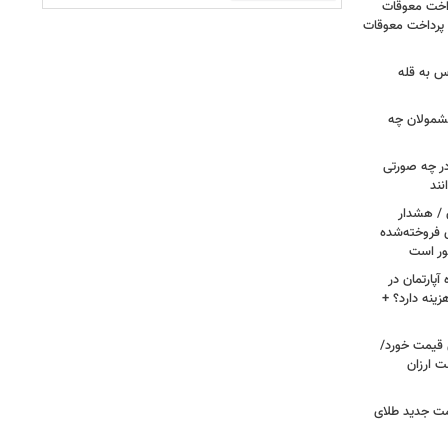
داخت معوقات
 پرداخت معوقات
س به قله
 مشمولان چه
ر چه صورتی
نند
ن / هشدار
 فروخته‌شده
ور است
پارتمان در
هزینه دارد؟ +
ونی قیمت خورد/
وشت ارزان
مت جدید طلای