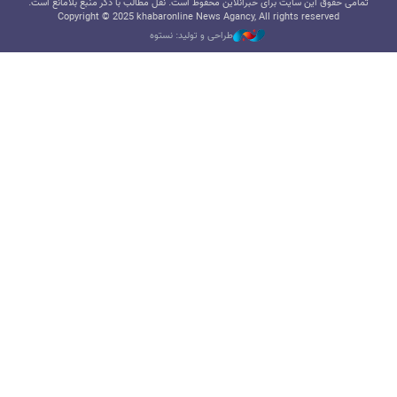
تمامی حقوق این سایت برای خبرآنلاین محفوظ است. نقل مطالب با ذکر منبع بلامانع است.
Copyright © 2025 khabaronline News Agancy, All rights reserved
طراحی و تولید: نستوه