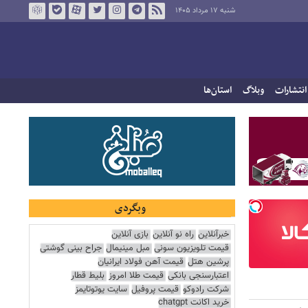
شنبه ۱۷ مرداد ۱۴۰۵
انتشارات
وبلاگ
استان‌ها
وبگردی
خبرآنلاین
راه نو آنلاین
بازی آنلاین
قیمت تلویزیون سونی
مبل مینیمال
جراح بینی گوشتی
پرشین هتل
قیمت آهن فولاد ایرانیان
اعتبارسنجی بانکی
قیمت طلا امروز
بلیط قطار
شرکت رادوکو
قیمت پروفیل
سایت یوتوتایمز
خرید اکانت chatgpt