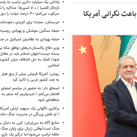
پاداش یک میلیارد دلاری ترامپ به راست
تازه‌کار کلمبیا / د لا اسپریلا: مذاکره را 
باعث نگرانی آمریکا
سرکوب می‌کنم؛ ۴۰ درصد دولت را دور می‌ریزم
عربستان، مجددا برای الزیدی دعوت‌نامه
حمله سنگین موشکی و پهپادی روسیه 
حمله پهپادی به نظامیان اسرائیل در جن
وزیر دفاع پاکستان:درهای توافق مکه بر
بسته نیست/جهان اسلام باید در مقابل
شود/ کمک به حل اختلاف میان کشورهای
اسلامی
رویترز: آمریکا فروش بیش از پنج هزار
به چند کشور عربی را تائید کرد
اسحاق‌ دار: به حضور در مراسم امضای 
افتخار می‌کنم / امیدواریم که منجر به 
منطقه‌ای شود
برکناری ناگهانی یک سپهبد ارتش آمریک
/ او نقش پررنگی در مدیریت جنگ داش
منابع آگاه به سی‌ان‌ان: کین به دنبال ی
جنگ است/وقتی ژنرال برای پایان جنگ
حلقه ترامپ می‌شود/ما درگیر یک بازی