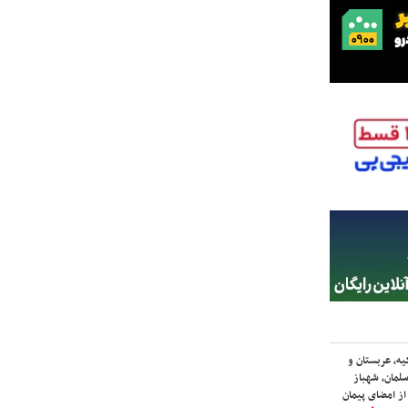
یه، عربستان و
لمان، شهباز
ز امضای پیمان