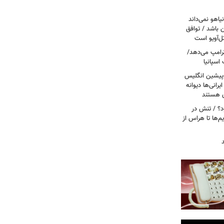
یاهو نمی‌داند
ن باشد / توافق
ل‌آویو است
 ترامپ می‌دهد/
اسپانیا
 پیشین انگلیس
یرانی‌ها دیوانه
ی هستند
ود؟ / تنش در
م‌ها تا هراس از