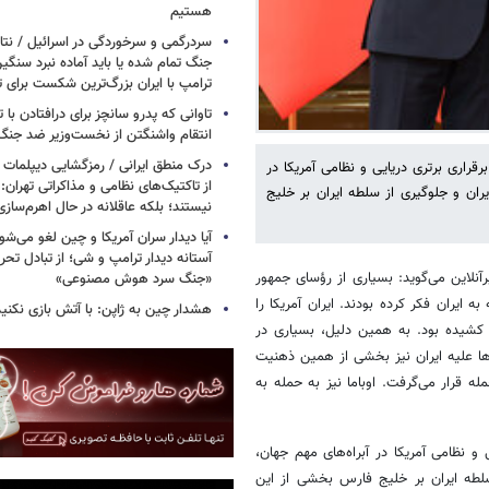
هستیم
سردرگمی و سرخوردگی در اسرائیل / نتان
جنگ تمام شده یا باید آماده نبرد سنگی
ترامپ با ایران بزرگ‌ترین شکست برای ت
تاوانی که پدرو سانچز برای درافتادن با
انتقام واشنگتن از نخست‌وزیر ضد جنگ 
درک منطق ایرانی / رمزگشایی دیپلمات
رقراری برتری دریایی و نظامی آمریکا در
از تاکتیک‌های نظامی و مذاکراتی تهران: ا
ران و جلوگیری از سلطه ایران بر خلیج
نیستند؛ بلکه عاقلانه در حال اهرم‌ساز
آیا دیدار سران آمریکا و چین لغو می‌ش
آستانه دیدار ترامپ و شی؛ از تبادل تحری
آنلاین می‌گوید: بسیاری از رؤسای جمهور
«جنگ سرد هوش مصنوعی»
ی، به حمله به ایران فکر کرده بودند. ایران آمریکا را
هشدار چین به ژاپن: با آتش بازی نکنید
کشیده بود. به همین دلیل، بسیاری در
‌ها علیه ایران نیز بخشی از همین ذهنیت
ه قرار می‌گرفت. اوباما نیز به حمله به
ی و نظامی آمریکا در آبراه‌های مهم جهان،
سلطه ایران بر خلیج فارس بخشی از این