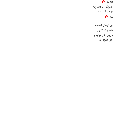
ندند
برنگار بودید چه
ور در نشست
د؟
ان ارسال اسلحه
شد / تد کروز:
روی کار بیاید یا
جز جمهوری