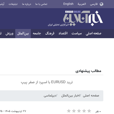
فارسی
العربية
English
تماس با ما
درباره ما
تبلیغات
آرشی
صفحه اصلی
سیاست
اقتصاد
فرهنگ
جامعه
بین‌الملل
ورزش
تا
مطالب پیشنهادی
ترید EURUSD با اسپرد از صفر پیپ
صفحه اصلی
اخبار بین‌الملل
دیپلماسی
۲۷ اردیبهشت ۱۴۰۵ - ۰۶:۲۵
۰ نفر