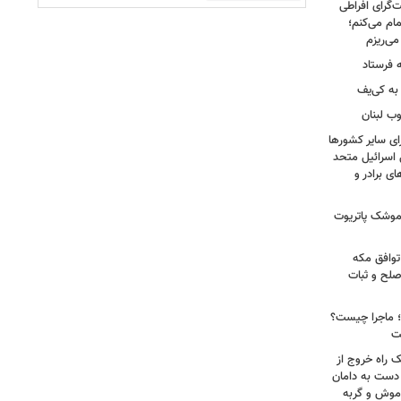
‌گرای افراطی
تمام می‌کنم؛
 فرستاد
به کی‌یف
وب لبنان
ای سایر کشورها
 اسرائیل متحد
 برادر و
 موشک پاتریوت
توافق مکه
صلح و ثبات
ا؛ ماجرا چیست؟
ت
ک راه خروج از
 دست به دامان
 موش و گربه