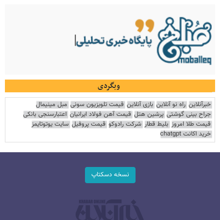
وبگردی
خبرآنلاین
راه نو آنلاین
بازی آنلاین
قیمت تلویزیون سونی
مبل مینیمال
جراح بینی گوشتی
پرشین هتل
قیمت آهن فولاد ایرانیان
اعتبارسنجی بانکی
قیمت طلا امروز
بلیط قطار
شرکت رادوکو
قیمت پروفیل
سایت یوتوتایمز
خرید اکانت chatgpt
نسخه دسکتاپ