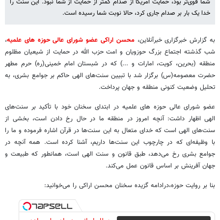
شما قوی‌تر بود، حمایت آمریکا از صدام کمتر از حمایت از شما نبود. این سنت را
خدا یک بار بر صدام جاری کرد، حالا نوبت شما رسیده است.
به گزارش خبرگزاری خبرآنلاین،
محسن اراکی عضو شورای عالی حوزه های علمیه
،
شب گذشته اجتماع بزرگ حوزویان و امت حزب الله در حمایت از شیعیان مظلوم
منطقه (بحرین، کویت، امارات و ...) که در شبستان امام خمینی(ره) حرم مطهر
حضرت معصومه(س) برگزار شد با تبیین سنت‌های الهی حاکم بر جوامع بشری، به
تحلیل وضعیت کنونی منطقه و جهان پرداخت.
عضو شورای عالی حوزه های علمیه در ابتدای سخنان خود با تأکید بر سنت‌های
الهی اظهار داشت: آنچه امروز در منطقه ما در حال رخ دادن است، بخشی از
سنت‌های الهی است که خدای متعال به این سنت‌ها در قرآن اشاره فرموده و ما را
با وظیفه‌ای که در چارچوب این سنت‌ها داریم، آشنا کرده است. همه آنچه در
جوامع بشری رخ می‌دهد، طبق قانون و سنت الهی است، همانطور که طبیعت و
جهان آفرینش بر اساس قانون عمل می‌کند.
بنا بر روایت حوزه،درادامه گزیده سخنان محسن اراکی را می‌خوانید: