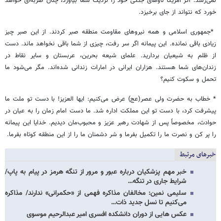
نمی‌رسد. اگر آمریکا ناوهای جنگی خود را نزدیک شما بیاورد، چنان ضربه‌ای خواهد
خورد که نتواند از جای برخیزد.
*جمهوری اسلامی و همه نیروهای مقاومت منطقه صبر کردند. از این صبر چیز
زیادی باقی نمانده. این پیمانه اگر سر رفت، چیزی از شما باقی نخواهد ماند. دست
از ظلم به شیعیان بردارید. علمای شیعه بحرین، عربستان و سایر نقاط در
زندان‌های شما هستند. هزاران ایرانی در امارات زندانی شده‌اند. مگر می‌شود ما
تحمل و سکوت کنیم؟
* خطاب به حضرت ولی عصر(عج) عرض می‌کنیم: ایها العزیز! با دست تو ملت ما
پیشرفت کرد، با دست تو این مملکت اداره شد. ما دست امام زمان را به عیان در
حوادث، مخصوصاً پس از شهادت رهبر عزیز و محبوب‌مان دیدیم. خدایا این پیمانه
را پر کن و نصرت ما را تکمیل بفرما و شر دشمنان ما را از این منطقه کوتاه بفرما.
خبرهای مرتبط
خبر مهم پزشکیان درباره عبور و مرور از تنگه هرمز در پیام به پاپ/
شرایط جاری در تنگه…
سلیمی نمین: مخالفان مذاکره فهمی از «حکمرانی» ندارند/ مذاکره
می‌کنیم تا نسل جدید ذات…
عکس هایی از دوران دانشکده افسری امیر عبدالرحیم موسوی