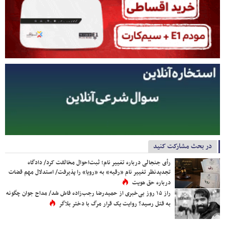
در بحث مشارکت کنید
رأی جنجالی درباره تغییر نام؛ ثبت‌احوال مخالفت کرد/ دادگاه
تجدیدنظر تغییر نام «رقیه» به «رویا» را پذیرفت/ استدلال مهم قضات
درباره حق هویت
راز ۱۵ روز بی‌خبری از حمیدرضا رجب‌زاده فاش شد/ مداح جوان چگونه
به قتل رسید؟ روایت یک قرار مرگ با دختر بلاگر