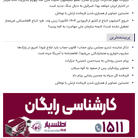
جزئیات مهم مذاکرات ایران و عمان/ عضو کمیسیون امنیت ملی: سه‌ چهارم مدیریت تنگه هرمز
در اختیار ایران خواهد بود/ اسرائیل به دنبال جنگ جدید است
نخستین تصاویر از همبازی شدن فرمانده ارتش با نوه‌اش
خروج ۲میلیون اتباع از کشور از فروردین ۱۴۰۴ تاکنون/ زینی وند: طرد اتباع افغانستانی غیرمجاز
تعطیل نشده است/ لایحه سازمان ملی مهاجرت به کجا رسید؟
پربیننده‌ترین
تذکر نماینده تندرو مجلس برای حجاب؛ قانون حجاب باید ابلاغ شود/ امروز در پارک‌ها
مشروب‌خواری و هنجارشکنی می‌شود/ تفاهمنامه با آمریکا مرده است
پیام حسن روحانی به سیدحسن خمینی+ جزئیات
تصاویر پزشکیان پس از صعود به کوه سبلان
فرمانده کل سپاه به محسن رضایی پیام داد
نخستین تصاویر از همبازی شدن فرمانده ارتش با نوه‌اش