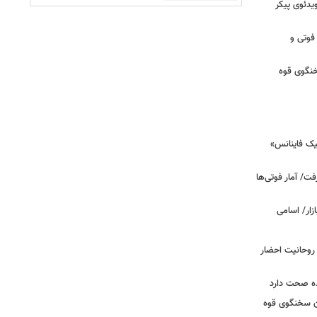
یدئوی پیکر
 فوتی و
خنگوی قوه
یک فاینانس»
ت/ آمار فوتی‌ها
 روحانیت احضار
ده صحت دارد
ان سخنگوی قوه