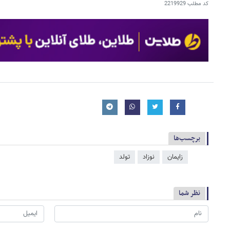
کد مطلب
2219929
برچسب‌ها
زایمان
نوزاد
تولد
نظر شما