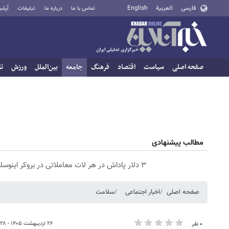
فارسی
العربية
English
تماس با ما
درباره ما
تبلیغات
آرشی
صفحه اصلی
سیاست
اقتصاد
فرهنگ
جامعه
بین‌الملل
ورزش
تا
مطالب پیشنهادی
۳ دلار پاداش در هر لات معاملاتی در بروکر اینوسلو
صفحه اصلی
اخبار اجتماعی
سلامت
۲۶ اردیبهشت ۱۴۰۵ - ۲۲:۲۸
۰ نفر