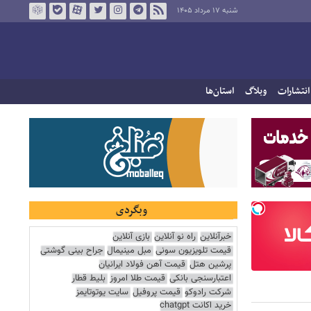
شنبه ۱۷ مرداد ۱۴۰۵
انتشارات
وبلاگ
استان‌ها
وبگردی
خبرآنلاین
راه نو آنلاین
بازی آنلاین
قیمت تلویزیون سونی
مبل مینیمال
جراح بینی گوشتی
پرشین هتل
قیمت آهن فولاد ایرانیان
اعتبارسنجی بانکی
قیمت طلا امروز
بلیط قطار
شرکت رادوکو
قیمت پروفیل
سایت یوتوتایمز
خرید اکانت chatgpt