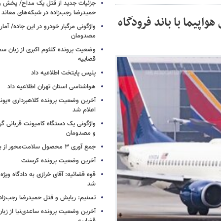
جزئیات جدید از قتل یک مداح/ پخش و
حمیدرضا رجب‌زاده در شبکه‌های معاند
هواپیما با باند فرودگاه
واژگونی مرگبار خودرو در این جاده/ آمار
مصدومان
وضعیت پرونده کلثوم اکبری از زبان س
قضاییه
پلیس پایتخت اطلاعیه داد
هواشناسی استان تهران اطلاعیه داد
آخرین وضعیت پرونده کلاهبرداری «یون
اعلام شد
واژگونی یک دستگاه کامیونت قربانی گرف
و مصدومان
جمع آوری ۳ محصول سلامت‌محور از بازار/ اسامی
آخرین وضعیت پرونده کرسنت
قوه قضائیه: آقای خرازی به دادگاه ویژه
شد
تسنیم: ربایش و قتل حمیدرضا رجب‌زا
آخرین وضعیت پرونده ساعدی‌نیا از زب