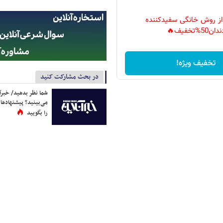
 از روش خانگی سفیدکننده
دان50%تخفیف🔥
تخفیف ویژه!
در بحث مشارکت کنید
شما نظر بدهید/ خبرآن
می‌بینید؟ پیشنهادها 
را بگویید