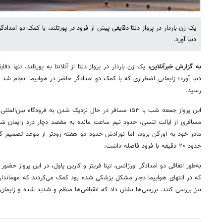
یک زن باردار در پرواز دلتا دقایقی پیش از فرود در پورتلند، با کمک دو امدادگ
دنیا آورد.
به گزارش خبرآنلاین،
یک زن باردار در پرواز دلتا از آتلانتا به پورتلند، تنها دق
دنیا آورد؛ زایمانی اضطراری که با کمک دو امدادگر حاضر در هواپیما انجام شد و 
رسید.
این پرواز جمعه شب با ۱۵۳ مسافر در حال نزدیک شدن به فرودگاه ب
مسافری از ایالت تنسی، حدود نیم ساعت مانده به مقصد دچار درد زایمان ش
مادر خود به اورگن برود، اما نوزادش حدود دو هفته زودتر از موعد تصمیم گرفت
حدود ۲۰ دقیقه با فرود فاصله داشت.
به‌طور اتفاقی دو امدادگر اورژانس، تینا فریتز و کارین پاول، در این پرواز حضور
که در انتهای هواپیما دچار مشکل پزشکی شده بود کمک می‌کردند که مهمانداران
نیز بررسی کنند. بررسی‌ها نشان داد که انقباض‌ها منظم و شدید شده و زایما