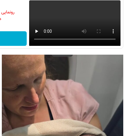
رونمایی
دن