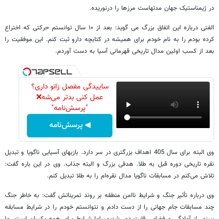
در ژیمناستیک جهان مدتهاست مرزها را درنوریده.
الفتی درباره این اتفاق بزرگ می گوید: بعد از ۱۰ سال توانستم حرکتی که اختراع
کرده بودم را به نام خودم برای همیشه در کتابچه دارو ثبت کنم. این موفقیت را
بعد از کسب اولین مدال تاریخی قهرمانی آسیا به دست آوردم.
ساییدگی مفصل زانو داری؟
عمل کنی بدتر می‌شه❌
"پرسش‌نامه"
◀ پرسش‌نامه
وی البته برای سال 405 اهداف بزرگتری در سر دارد. بازیهای آسیایی ناگویا و تبدیل
نقره تاریخی دوره قبل به طلا. هدفی بزرگ و البته جذاب. وی در این باره گفت:
تلاش می‌کنم در مسابقات ناگویا مدال نقره‌ام را به طلا تبدیل کنم.
وی درباره تأثیر جنگ و شرایط ناامن منطقه بر روند تمریناتش گفت: به خاطر جنگ
چند مسابقات جام جهانی را از دست دادم و نتوانستم خودم را در شرایط مسابقه
ببینم. از آمادگی و فضای رقابت دور شدیم، اما شرایط برای همه یکسان است. ما