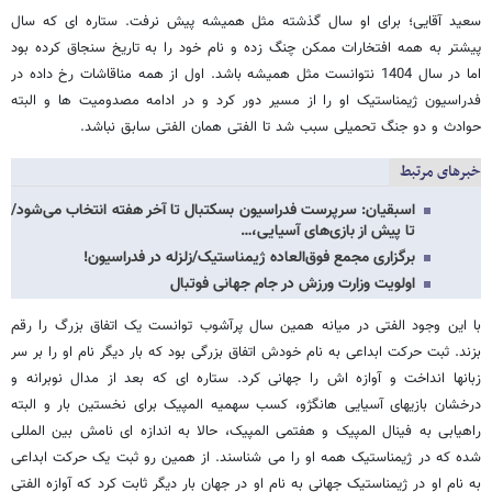
سعید آقایی؛ برای او سال گذشته مثل همیشه پیش نرفت. ستاره ای که سال
پیشتر به همه افتخارات ممکن چنگ زده و نام خود را به تاریخ سنجاق کرده بود
اما در سال 1404 نتوانست مثل همیشه باشد. اول از همه مناقاشات رخ داده در
فدراسیون ژیمناستیک او را از مسیر دور کرد و در ادامه مصدومیت ها و البته
حوادث و دو جنگ تحمیلی سبب شد تا الفتی همان الفتی سابق نباشد.
خبرهای مرتبط
اسبقیان: سرپرست فدراسیون بسکتبال تا آخر هفته انتخاب می‌شود/
تا پیش از بازی‌های آسیایی،…
برگزاری مجمع فوق‌العاده ژیمناستیک/زلزله در فدراسیون!
اولویت وزارت ورزش در جام جهانی فوتبال
با این وجود الفتی در میانه همین سال پرآشوب توانست یک اتفاق بزرگ را رقم
بزند. ثبت حرکت ابداعی به نام خودش اتفاق بزرگی بود که بار دیگر نام او را بر سر
زبانها انداخت و آوازه اش را جهانی کرد. ستاره ای که بعد از مدال نوبرانه و
درخشان بازیهای آسیایی هانگژو، کسب سهمیه المپیک برای نخستین بار و البته
راهیابی به فینال المپیک و هفتمی المپیک، حالا به اندازه ای نامش بین المللی
شده که در ژیمناستیک همه او را می شناسند. از همین رو ثبت یک حرکت ابداعی
به نام او در ژیمناستیک جهانی به نام او در جهان بار دیگر ثابت کرد که آوازه الفتی