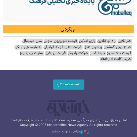
وبگردی
خبرآنلاین
راه نو آنلاین
بازی آنلاین
قیمت تلویزیون سونی
مبل مینیمال
جراح بینی گوشتی
پرشین هتل
قیمت آهن فولاد ایرانیان
اعتبارسنجی بانکی
قیمت طلا امروز
بلیط قطار
شرکت رادوکو
قیمت پروفیل
سایت یوتوتایمز
خرید اکانت chatgpt
نسخه دسکتاپ
تمامی حقوق این سایت برای خبرآنلاین محفوظ است. نقل مطالب با ذکر منبع بلامانع است.
Copyright © 2025 khabaronline News Agancy, All rights reserved
طراحی و تولید: نستوه