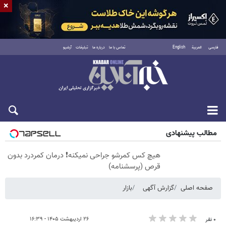
×
فارسی
العربية
English
تماس با ما
درباره ما
تبلیغات
آرشیو
پنجشنبه ۱۵ مرداد ۱۴۰۵
مطالب پیشنهادی
هیچ کس کمرشو جراحی نمیکنه❗ درمان کمردرد بدون
قرص (پرسشنامه)
صفحه اصلی
گزارش آگهی
بازار
۲۶ اردیبهشت ۱۴۰۵ - ۱۶:۳۹
۰ نفر