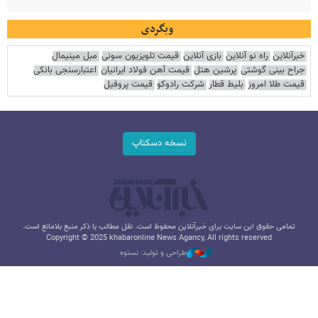
وبگردی
خبرآنلاین
راه نو آنلاین
بازی آنلاین
قیمت تلویزیون سونی
مبل مینیمال
جراح بینی گوشتی
پرشین هتل
قیمت آهن فولاد ایرانیان
اعتبارسنجی بانکی
قیمت طلا امروز
بلیط قطار
شرکت رادوکو
قیمت پروفیل
نسخه دسکتاپ
تمامی حقوق این سایت برای خبرآنلاین محفوظ است. نقل مطالب با ذکر منبع بلامانع است.
Copyright © 2025 khabaronline News Agancy, All rights reserved
طراحی و تولید: نستوه